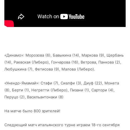
«Динамо»: Морозова (6), Бавыкина (14), Маркова (9), Щербань
(14), Раевская (Либеро), Гончарова (16), Ветрова, Панкова (2),
Любушкина (7), Фетисова (9), Малова (Либеро).
«Унендо-Ямамай»: Стафи (7), Сиалфи (3), Диуф (22), Монета
(8), Берти (1), Негретти (Либеро), Пизани (1), Сартори (4),
Перуцо (2), Васильантонаки (8)
На матче было 800 зрителей!
Следующий матч итальянского турне играем 18-го сентября