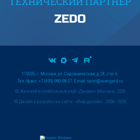
ТЕХНИЧЕСКИЙ ПАРТНЕР
115035, г. Москва, ул. Садовническая, д.24, стр.6.
Тел./факс: +7 (495) 980-98-57. E-mail:
sport@avangard.ru
© Женский волейбольный клуб «Динамо» (Москва), 2026
©
Дизайн и разработка сайта
- «Инфодизайн» , 2006—2026