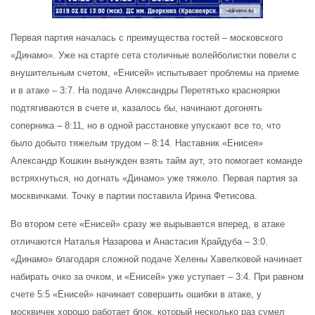
Первая партия началась с преимущества гостей – московского
«Динамо». Уже на старте сета столичные волейболистки повели с
внушительным счетом, «Енисей» испытывает проблемы на приеме
и в атаке – 3:7. На подаче Александры Перетятько красноярки
подтягиваются в счете и, казалось бы, начинают догонять
соперника – 8:11, но в одной расстановке упускают все то, что
было добыто тяжелым трудом – 8:14.
Наставник «Енисея»
Александр Кошкин вынужден взять тайм аут, это помогает команде
встряхнуться, но догнать «Динамо» уже тяжело. Первая партия за
москвичками. Точку в партии поставила Ирина Фетисова.
Во втором сете «Енисей» сразу же вырывается вперед, в атаке
отличаются Наталья Назарова и Анастасия Крайдуба – 3:0.
«Динамо» благодаря сложной подаче Хелены Хавелковой начинает
набирать очко за очком, и «Енисей» уже уступает – 3:4. При равном
счете 5:5 «Енисей» начинает совершить ошибки в атаке, у
москвичек хорошо работает блок, который несколько раз сумел