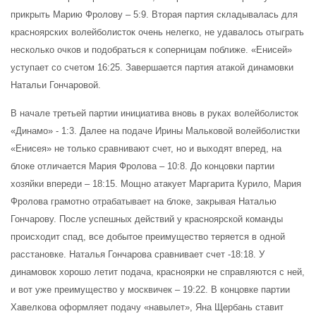
прикрыть Марию Фролову – 5:9. Вторая партия складывалась для
красноярских волейболисток очень нелегко, не удавалось отыграть
несколько очков и подобраться к соперницам поближе. «Енисей»
уступает со счетом 16:25. Завершается партия атакой динамовки
Натальи Гончаровой.
В начале третьей партии инициатива вновь в руках волейболисток
«Динамо» - 1:3. Далее на подаче Ирины Мальковой волейболистки
«Енисея» не только сравнивают счет, но и выходят вперед, на
блоке отличается Мария Фролова – 10:8. До концовки партии
хозяйки впереди – 18:15. Мощно атакует Маргарита Курило, Мария
Фролова грамотно отрабатывает на блоке, закрывая Наталью
Гончарову. После успешных действий у красноярской команды
происходит спад, все добытое преимущество теряется в одной
расстановке. Наталья Гончарова сравнивает счет -18:18. У
динамовок хорошо летит подача, красноярки не справляются с ней,
и вот уже преимущество у москвичек – 19:22. В концовке партии
Хавелкова оформляет подачу «навылет», Яна Щербань ставит