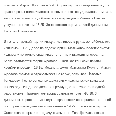
прикрыть Марию Фролову – 5:9. Вторая партия складывалась для
красноярских волейболисток очень нелегко, не удавалось отыграть
несколько очков и подобраться к соперницам поближе. «Енисей»
уступает со счетом 16:25. Завершается партия атакой динамовки
Натальи Гончаровой.
В начале третьей партии инициатива вновь в руках волейболисток
«Динамо» - 1:3. Далее на подаче Ирины Мальковой волейболистки
«Енисея» не только сравнивают счет, но и выходят вперед, на
блоке отличается Мария Фролова – 10:8. До концовки партии
хозяйки впереди – 18:15. Мощно атакует Маргарита Курило, Мария
Фролова грамотно отрабатывает на блоке, закрывая Наталью
Гончарову. После успешных действий у красноярской команды
происходит спад, все добытое преимущество теряется в одной
расстановке. Наталья Гончарова сравнивает счет -18:18. У
динамовок хорошо летит подача, красноярки не справляются с ней,
и вот уже преимущество у москвичек – 19:22. В концовке партии
Хавелкова оформляет подачу «навылет», Яна Щербань ставит