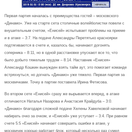
Первая партия началась с преимущества гостей – московского
«Динамо». Уже на старте сета столичные волейболистки повели с
внушительным счетом, «Енисей» испытывает проблемы на приеме
и в атаке – 3:7. На подаче Александры Перетятько красноярки
подтягиваются в счете и, казалось бы, начинают догонять
соперника – 8:11, но в одной расстановке упускают все то, что
было добыто тяжелым трудом – 8:14.
Наставник «Енисея»
Александр Кошкин вынужден взять тайм аут, это помогает команде
встряхнуться, но догнать «Динамо» уже тяжело. Первая партия за
москвичками. Точку в партии поставила Ирина Фетисова.
Во втором сете «Енисей» сразу же вырывается вперед, в атаке
отличаются Наталья Назарова и Анастасия Крайдуба – 3:0.
«Динамо» благодаря сложной подаче Хелены Хавелковой начинает
набирать очко за очком, и «Енисей» уже уступает – 3:4. При равном
счете 5:5 «Енисей» начинает совершить ошибки в атаке, у
москвичек хорошо работает блок, который несколько раз сумел