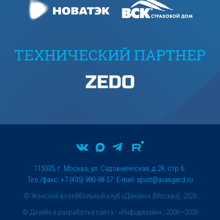
ТЕХНИЧЕСКИЙ ПАРТНЕР
115035, г. Москва, ул. Садовническая, д.24, стр.6.
Тел./факс: +7 (495) 980-98-57. E-mail:
sport@avangard.ru
© Женский волейбольный клуб «Динамо» (Москва), 2026
©
Дизайн и разработка сайта
- «Инфодизайн» , 2006—2026