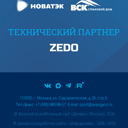
ТЕХНИЧЕСКИЙ ПАРТНЕР
115035, г. Москва, ул. Садовническая, д.24, стр.6.
Тел./факс: +7 (495) 980-98-57. E-mail:
sport@avangard.ru
© Женский волейбольный клуб «Динамо» (Москва), 2026
©
Дизайн и разработка сайта
- «Инфодизайн» , 2006—2026