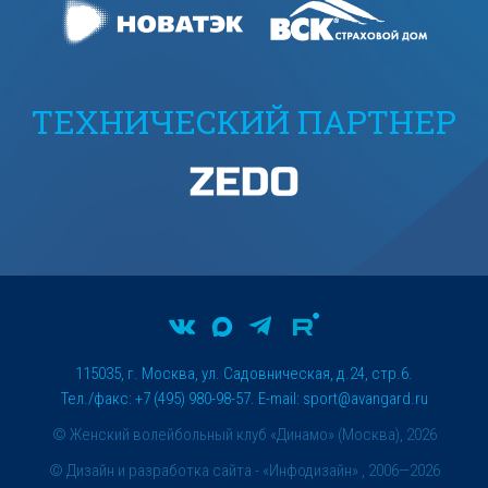
ТЕХНИЧЕСКИЙ ПАРТНЕР
115035, г. Москва, ул. Садовническая, д.24, стр.6.
Тел./факс: +7 (495) 980-98-57. E-mail:
sport@avangard.ru
© Женский волейбольный клуб «Динамо» (Москва), 2026
©
Дизайн и разработка сайта
- «Инфодизайн» , 2006—2026