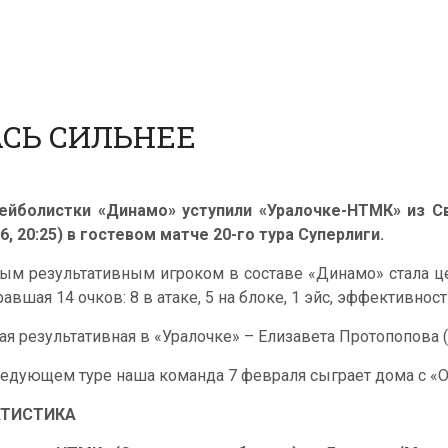
АСЬ СИЛЬНЕЕ
ейболистки «Динамо» уступили «Уралочке-НТМК» из Св
26, 20:25) в гостевом матче 20-го тура Суперлиги.
ым результативным игроком в составе «Динамо» стала ц
равшая 14 очков: 8 в атаке, 5 на блоке, 1 эйс, эффективнос
ая результативная в «Уралочке» – Елизавета Протопопова (
ледующем туре наша команда 7 февраля сыграет дома с «Ом
АТИСТИКА