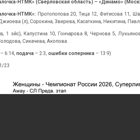
алочка-НТМК» (Сверловская область) – «Динамо» (Москва
алочка-НТМК»:
Протопопова 20, Тица 12, Фитисова 11, Шв
 Джиоева (л), Сорокина, Зверева, Касаткина, Никитина, Павл
в, 1 эйс), Капустина 10, Гончарова 8, Чернова 5, Лукьян
Солодова, Сикачева, Акопова.
– 6:14,
подача
– 2:3,
ошибки соперника
– 13:9)
41/23