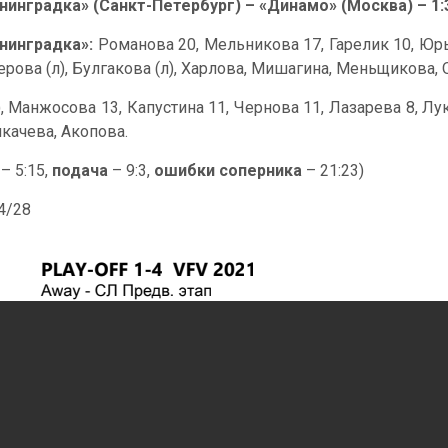
нинградка» (Санкт-Петербург) – «Динамо» (Москва) – 1:3
нинградка»:
Романова 20, Мельникова 17, Гарелик 10, Юрье
Перова (л), Булгакова (л), Харлова, Мишагина, Меньщикова, 
к), Манжосова 13, Капустина 11, Чернова 11, Лазарева 8, 
икачева, Акопова.
– 5:15,
подача
– 9:3,
ошибки соперника
– 21:23)
44/28