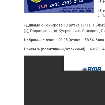
«Ле
«Ле
2, 
«Динамо»:
Гончарова 18 (атака 17/31, 1 бло
(л), Подкопаева (л), Купряшкина, Солодова, С
Набранные очки
– 93:95 (
атака
– 58:54,
блок
Прием % (позитивный/отличный)
– 49/28 : 