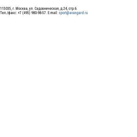
115035, г. Москва, ул. Садовническая, д.24, стр.6.
Тел./факс: +7 (495) 980-98-57. E-mail:
sport@avangard.ru