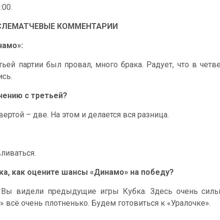
:00.
СЛЕМАТЧЕВЫЕ КОММЕНТАРИИ
намо»:
тьей партии был провал, много брака. Радует, что в четв
ись.
внению с третьей?
вертой – две. На этом и делается вся разница.
ливаться.
ка, как оцените шансы «Динамо» на победу?
. Вы видели предыдущие игры Кубка. Здесь очень силь
» всё очень плотненько. Будем готовиться к «Уралочке».