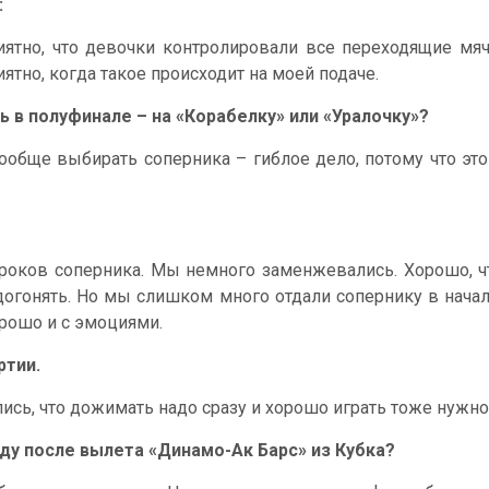
:
ятно, что девочки контролировали все переходящие мяч
ятно, когда такое происходит на моей подаче.
ь в полуфинале – на «Корабелку» или «Уралочку»?
 Вообще выбирать соперника – гиблое дело, потому что эт
игроков соперника. Мы немного заменжевались. Хорошо, 
догонять. Но мы слишком много отдали сопернику в начале
орошо и с эмоциями.
ртии.
ись, что дожимать надо сразу и хорошо играть тоже нужно 
ду после вылета «Динамо-Ак Барс» из Кубка?