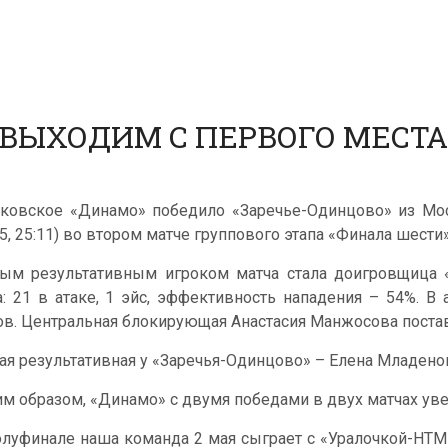
ВЫХОДИМ С ПЕРВОГО МЕСТА 
ковское «Динамо» победило «Заречье-Одинцово» из Моско
25, 25:11) во втором матче группового этапа «Финала шести
ым результативным игроком матча стала доигровщица 
а: 21 в атаке, 1 эйс, эффективность нападения – 54%. В
ов. Центральная блокирующая Анастасия Манжосова постав
ая результативная у «Заречья-Одинцово» – Елена Младенов
им образом, «Динамо» с двумя победами в двух матчах уве
олуфинале наша команда 2 мая сыграет с «Уралочкой-НТМ