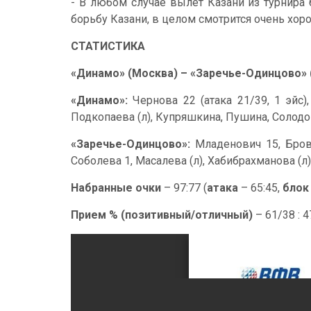
- В любом случае вылет Казани из турнира 
борьбу Казани, в целом смотрится очень хор
СТАТИСТИКА
«Динамо» (Москва) – «Заречье-Одинцово» (
«Динамо»:
Чернова 22 (атака 21/39, 1 эйс)
Подкопаева (л), Купряшкина, Пушина, Солодо
«Заречье-Одинцово»:
Младенович 15, Бровк
Соболева 1, Масалева (л), Хабибрахманова (л)
Набранные очки
– 97:77 (
атака
– 65:45,
блок
Прием % (позитивный/отличный)
– 61/38 : 