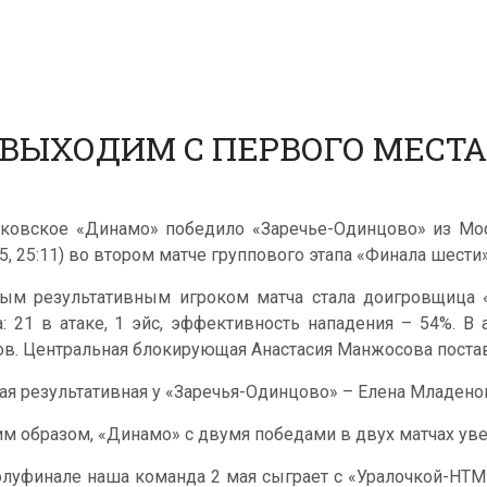
ВЫХОДИМ С ПЕРВОГО МЕСТА 
ковское «Динамо» победило «Заречье-Одинцово» из Моско
25, 25:11) во втором матче группового этапа «Финала шести
ым результативным игроком матча стала доигровщица 
а: 21 в атаке, 1 эйс, эффективность нападения – 54%. В
ов. Центральная блокирующая Анастасия Манжосова постав
ая результативная у «Заречья-Одинцово» – Елена Младенов
им образом, «Динамо» с двумя победами в двух матчах уве
олуфинале наша команда 2 мая сыграет с «Уралочкой-НТМ