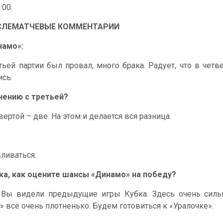
:00.
СЛЕМАТЧЕВЫЕ КОММЕНТАРИИ
намо»:
тьей партии был провал, много брака. Радует, что в четв
ись.
внению с третьей?
вертой – две. На этом и делается вся разница.
ливаться.
ка, как оцените шансы «Динамо» на победу?
. Вы видели предыдущие игры Кубка. Здесь очень силь
» всё очень плотненько. Будем готовиться к «Уралочке».