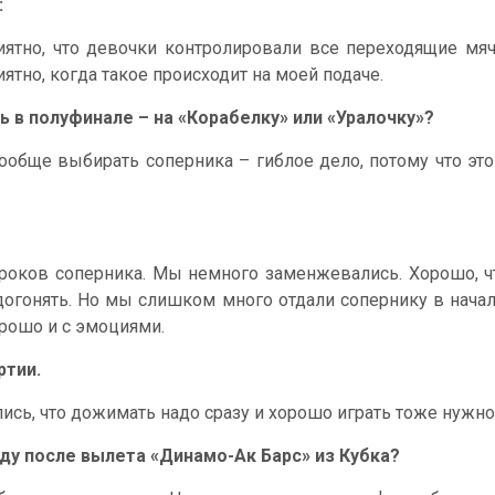
:
ятно, что девочки контролировали все переходящие мяч
ятно, когда такое происходит на моей подаче.
ь в полуфинале – на «Корабелку» или «Уралочку»?
 Вообще выбирать соперника – гиблое дело, потому что эт
игроков соперника. Мы немного заменжевались. Хорошо, 
догонять. Но мы слишком много отдали сопернику в начале
орошо и с эмоциями.
ртии.
ись, что дожимать надо сразу и хорошо играть тоже нужно 
ду после вылета «Динамо-Ак Барс» из Кубка?