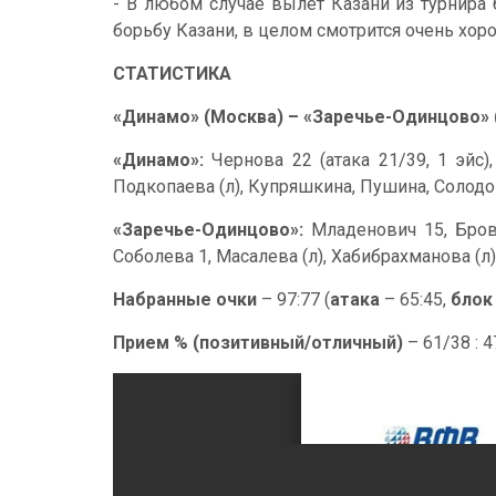
- В любом случае вылет Казани из турнира 
борьбу Казани, в целом смотрится очень хор
СТАТИСТИКА
«Динамо» (Москва) – «Заречье-Одинцово» (
«Динамо»:
Чернова 22 (атака 21/39, 1 эйс)
Подкопаева (л), Купряшкина, Пушина, Солодо
«Заречье-Одинцово»:
Младенович 15, Бровк
Соболева 1, Масалева (л), Хабибрахманова (л)
Набранные очки
– 97:77 (
атака
– 65:45,
блок
Прием % (позитивный/отличный)
– 61/38 : 