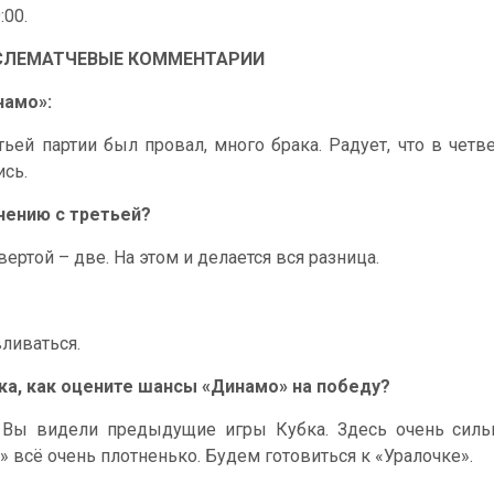
:00.
СЛЕМАТЧЕВЫЕ КОММЕНТАРИИ
намо»:
тьей партии был провал, много брака. Радует, что в четв
ись.
внению с третьей?
вертой – две. На этом и делается вся разница.
ливаться.
ка, как оцените шансы «Динамо» на победу?
. Вы видели предыдущие игры Кубка. Здесь очень силь
» всё очень плотненько. Будем готовиться к «Уралочке».