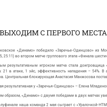
ВЫХОДИМ С ПЕРВОГО МЕСТА 
ковское «Динамо» победило «Заречье-Одинцово» из Моско
25, 25:11) во втором матче группового этапа «Финала шести
ым результативным игроком матча стала доигровщица 
а: 21 в атаке, 1 эйс, эффективность нападения – 54%. В
ов. Центральная блокирующая Анастасия Манжосова постав
ая результативная у «Заречья-Одинцово» – Елена Младенов
им образом, «Динамо» с двумя победами в двух матчах уве
олуфинале наша команда 2 мая сыграет с «Уралочкой-НТМ