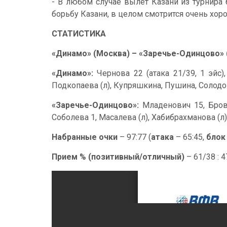
- В любом случае вылет Казани из турнира 
борьбу Казани, в целом смотрится очень хор
СТАТИСТИКА
«Динамо» (Москва) – «Заречье-Одинцово» (
«Динамо»:
Чернова 22 (атака 21/39, 1 эйс)
Подкопаева (л), Купряшкина, Пушина, Солодо
«Заречье-Одинцово»:
Младенович 15, Бровк
Соболева 1, Масалева (л), Хабибрахманова (л)
Набранные очки
– 97:77 (
атака
– 65:45,
блок
Прием % (позитивный/отличный)
– 61/38 : 