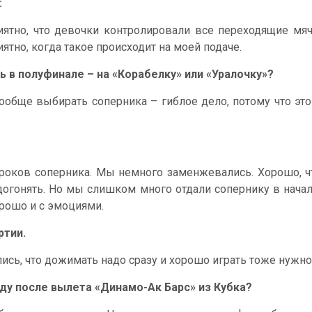
:
ятно, что девочки контролировали все переходящие мяч
ятно, когда такое происходит на моей подаче.
ь в полуфинале – на «Корабелку» или «Уралочку»?
 Вообще выбирать соперника – гиблое дело, потому что эт
игроков соперника. Мы немного заменжевались. Хорошо, 
догонять. Но мы слишком много отдали сопернику в начале
орошо и с эмоциями.
ртии.
ись, что дожимать надо сразу и хорошо играть тоже нужно 
ду после вылета «Динамо-Ак Барс» из Кубка?