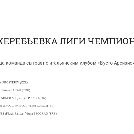
ЖЕРЕБЬЕВКА ЛИГИ ЧЕМПИОНО
ша команда сыграет с итальянским клубом «Бусто Арсизио
gel PROSTEJOV (CZE)
, Stiinta BACAU (ROU)
ESDNER SC (GER), LP SALO (FIN)
pel WROCLAW (POL), Volero ZÜRICH (SUI)
NES (FRA), Partizan Vizura BEOGRAD (SRB)