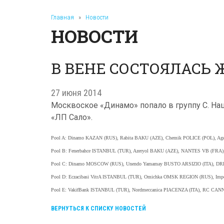
Главная
»
Новости
НОВОСТИ
В ВЕНЕ СОСТОЯЛАСЬ 
27 июня 2014
Москвоское «Динамо» попало в группу C. На
«ЛП Сало».
Pool A: Dinamo KAZAN (RUS), Rabita BAKU (AZE), Chemik POLICE (POL), A
Pool B: Fenerbahce ISTANBUL (TUR), Azeryol BAKU (AZE), NANTES VB (FRA)
Pool C: Dinamo MOSCOW (RUS), Unendo Yamamay BUSTO ARSIZIO (ITA), DR
Pool D: Eczacibasi VitrA ISTANBUL (TUR), Omichka OMSK REGION (RUS), Im
Pool E: VakifBank ISTANBUL (TUR), Nordmeccanica PIACENZA (ITA), RC CAN
ВЕРНУТЬСЯ К СПИСКУ НОВОСТЕЙ