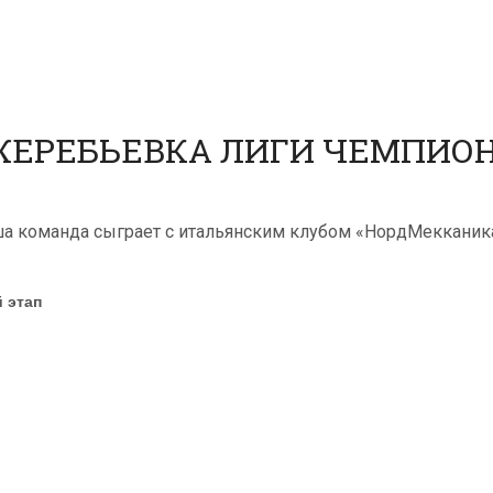
ЖЕРЕБЬЕВКА ЛИГИ ЧЕМПИОНО
аша команда сыграет с итальянским клубом «НордМеккани
 этап