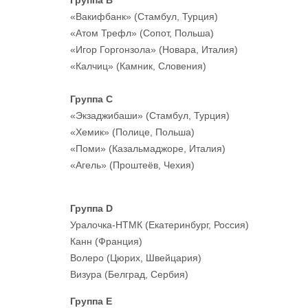
Группа B
«Вакифбанк» (Стамбул, Турция)
«Атом Трефл» (Сопот, Польша)
«Игор Горгонзола» (Новара, Италия)
«Калчиц» (Камник, Словения)
Группа C
«Экзаджибаши» (Стамбул, Турция)
«Хемик» (Полице, Польша)
«Поми» (Казальмаджоре, Италия)
«Агель» (Проштеёв, Чехия)
Группа D
Уралочка-НТМК (Екатеринбург, Россия)
Канн (Франция)
Волеро (Цюрих, Швейцария)
Визура (Белград, Сербия)
Группа E