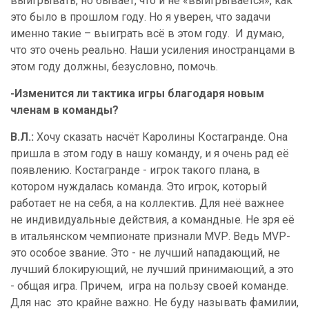
выигрывать, но бывает, что и не «выигрывается», как
это было в прошлом году. Но я уверен, что задачи
именно такие – выиграть всё в этом году.
И думаю,
что это очень реально. Наши усиления иностранцами в
этом году должны, безусловно, помочь.
-Изменится ли тактика игры благодаря новым
членам в команды?
В.Л.:
Хочу сказать насчёт Каролины Костагранде. Она
пришла в этом году в нашу команду, и я очень рад её
появлению. Костагранде - игрок такого плана, в
котором нуждалась команда. Это игрок, который
работает не на себя, а на коллектив. Для неё важнее
не индивидуальные действия, а командные. Не зря её
в итальянском чемпионате признали
MVP
. Ведь
MVP
-
это особое звание. Это - не лучший нападающий, не
лучший блокирующий, не лучший принимающий, а это
- общая игра. Причем,
игра на пользу своей команде.
Для нас
это крайне важно. Не буду называть фамилии,