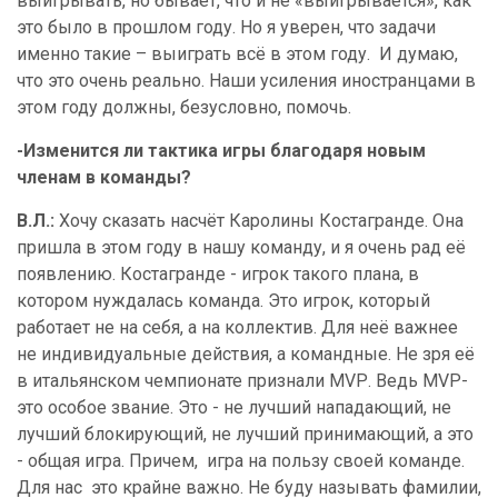
выигрывать, но бывает, что и не «выигрывается», как
это было в прошлом году. Но я уверен, что задачи
именно такие – выиграть всё в этом году.
И думаю,
что это очень реально. Наши усиления иностранцами в
этом году должны, безусловно, помочь.
-Изменится ли тактика игры благодаря новым
членам в команды?
В.Л.:
Хочу сказать насчёт Каролины Костагранде. Она
пришла в этом году в нашу команду, и я очень рад её
появлению. Костагранде - игрок такого плана, в
котором нуждалась команда. Это игрок, который
работает не на себя, а на коллектив. Для неё важнее
не индивидуальные действия, а командные. Не зря её
в итальянском чемпионате признали
MVP
. Ведь
MVP
-
это особое звание. Это - не лучший нападающий, не
лучший блокирующий, не лучший принимающий, а это
- общая игра. Причем,
игра на пользу своей команде.
Для нас
это крайне важно. Не буду называть фамилии,