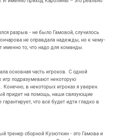
м. И именно приход Каролины – это реально
лся разрыв - не было Гамовой, случилось
Гончарова не оправдала надежды, но к чему-
ет именно то, что надо для команды.
вала основная часть игроков.
С одной
их игр подразумевают некоторую
… Конечно, в некоторых игроках я уверен.
рвый придет на помощь, наши связующие
 гарантирует, что всё будет идти гладко в
ый тренер сборной Кузюткин - это Гамова и