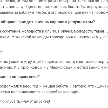
, конечно, чтобы больше играла Гончарова, Леся Махно. Ос
т в новизну. Единственно, хотелось бы, чтобы вернувшись
ались за работу в клубе, и это было бы для них на первом
о сборная приедет с очень хорошим результатом?
 сочетание молодости и опыта. Причем, молодость такая… Д
окам.
У женской команды гораздо выше шансы, чем у наш
а?
ны усилить игру клуба и для этого им нужно только вернут
аточно. И у Крючковой, и у Меркуловой и, естественно, у и
льного возвращения?
 продолжался весь год и мешал работе. Повторю, что «Динам
 всеми воспринимается как клуб номер один.
го клуба "Динамо" (Москва)