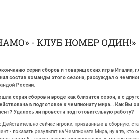
НАМО» - КЛУБ НОМЕР ОДИН!»
окончанию серии сборов и товарищеских игр в Италии, 
нил состав команды этого сезона, рассуждал о чемпио
андой России.
ошла серия сборов и вроде как близится сезон, а с дру
ействована в подготовке к чемпионату мира… Как Вы о
ент? Удалось ли провести подготовительную работу?
:
Действительно сейчас игроки, призванные в сборную, ст
ент - показать результат на Чемпионате Мира, ну а те, кто 
овек, затем 5 - также упорно тренировались и, можно сказа