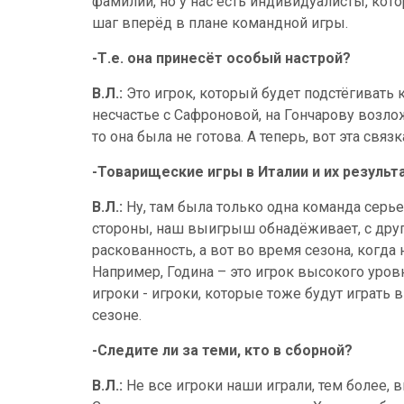
фамилии, но у нас есть индивидуалисты, кот
шаг вперёд в плане командной игры.
-Т.е. она принесёт особый настрой?
В.Л.:
Это игрок, который будет подстёгивать
несчастье с Сафроновой, на Гончарову возло
то она была не готова. А теперь, вот эта связ
-Товарищеские игры в Италии и их резуль
В.Л.:
Ну, там была только одна команда серьез
стороны, наш выигрыш обнадёживает, с друг
раскованность, а вот во время сезона, когда
Например, Година – это игрок высокого уров
игроки - игроки, которые тоже будут играть в
сезоне.
-Следите ли за теми, кто в сборной?
В.Л.:
Не все игроки наши играли, тем более, 