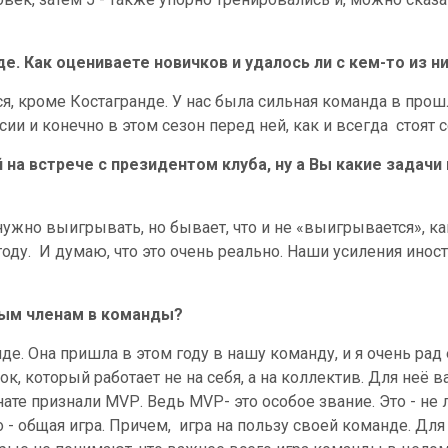
. Как оцениваете новичков и удалось ли с кем-то из 
я, кроме Костагранде. У нас была сильная команда в прошл
ии и конечно в этом сезон перед ней, как и всегда
стоят 
на встрече с президентом клуба, ну а Вы какие задачи
нужно выигрывать, но бывает, что и не «выигрывается», ка
оду.
И думаю, что это очень реально. Наши усиления инос
вым членам в команды?
е. Она пришла в этом году в нашу команду, и я очень рад 
ок, который работает не на себя, а на коллектив. Для неё
нате признали
MVP
. Ведь
MVP
- это особое звание. Это - н
 - общая игра. Причем,
игра на пользу своей команде. Для