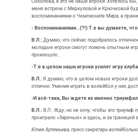
Соколова, а это не наши игроки. Хотелось бы
меня встреча с Меркуловой и Крючковой буде
воспоминаниями о Чемпионате Мира, а приним
- Воспоминаниями…(?!) Т.е вы думаете, чт
В.Л.:
Думаю, что сейчас подобралось отличное
молодые игроки смогут помочь опытным игр
произошло...
-Т.е в целом наши игроки усилят игру клуб
В.Л.:
Я думаю, что в целом новые игроки долж
отлично. Умения играть в волейбол у них дост
-И всё-таки, Вы ждете их именно триумфа
В.Л.:
В.Л.: Жду, но не хочу, чтобы это триумф
проиграло «Заречью» и здесь, и за границей
Юлия Артемьева, пресс-секретарь волейбольно