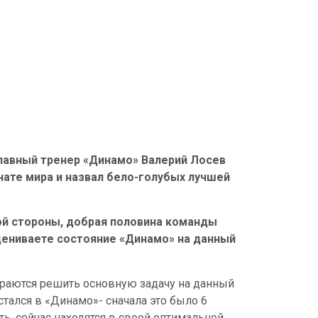
главный тренер «Динамо» Валерий Лосев
нате мира и назвал бело-голубых лучшей
гой стороны, добрая половина команды
цениваете состояние «Динамо» на данный
араются решить основную задачу на данный
остался в «Динамо»- сначала это было 6
ть, сейчас находятся в своей оптимальной