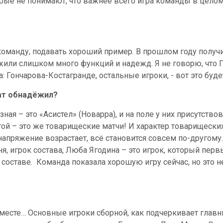
орые не понимают, что важнее всего игра команды в цело
 команду, подавать хороший пример. В прошлом году получи
жили слишком много функций и надежд. Я не говорю, что 
ка: Гончарова-Костагранде, остальные игроки, - вот это буд
тат обнадёжил?
ная – это «Асистел» (Новарра), и на поле у них присутство
ой – это же товарищеские матчи! И характер товарищеск
 напряжение возрастает, всё становится совсем по-другому
ня, игрок состава, Люба Ягодина – это игрок, который пе
 составе.
Команда показала хорошую игру сейчас, но это не
вместе… Основные игроки сборной, как подчеркивает главн