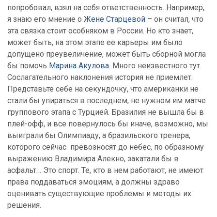
попробовал, взял на себя ответственность. Например,
я знаю его мнение о
Жене Старцевой
– он считал, что
эта связка стоит особняком в России. Но кто знает,
может быть, на этом этапе ее карьеры им было
допущено преувеличение, может быть сборной могла
бы помочь
Марина Акулова
. Много неизвестного тут.
Сослагательного наклонения история не приемлет.
Представьте себе на секундочку, что американки не
стали бы упираться в последнем, не нужном им матче
группового этапа с Турцией. Бразилия не вышла бы в
плей-офф, и все повернулось бы иначе, возможно, мы
выиграли бы Олимпиаду, а бразильского тренера,
которого сейчас превозносят до небес, по образному
выражению Владимира Алекно, закатали бы в
асфальт… Это спорт. Те, кто в нем работают, не имеют
права поддаваться эмоциям, а должны здраво
оценивать существующие проблемы и методы их
решения.