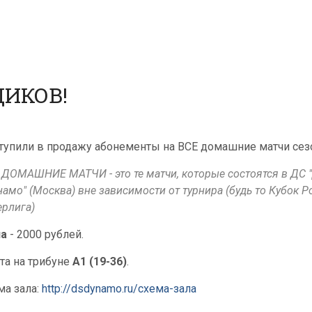
ИКОВ!
тупили в продажу абонементы на ВСЕ домашние матчи сезо
 ДОМАШНИЕ МАТЧИ - это те матчи, которые состоятся в ДС "
намо" (Москва) вне зависимости от турнира (будь то Кубок 
ерлига)
а
- 2000 рублей.
та на трибуне
А1 (19-36)
.
ма зала:
http://dsdynamo.ru/схема-зала