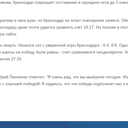
акова, Краснодар сокращает отставание в середине сета до 3 очков
иативу в свои руки, но Краснодар не хочет повторения сюжета. Об
снодару даже почти удается сравнять счет 18:17. Но похоже в этот
 на табло.
на смерть. Начался сет с уверенной игры Краснодара - 6:4, 8:6. О
ии шансы на победу были равны - счет сравнивался неоднократно. К
четом 27:25.
рий Панченко отметил: “Я очень рад, что мы выиграли сегодня. И
 с хорошей победой! Я надеюсь, что эта победа подтолкнет нас к