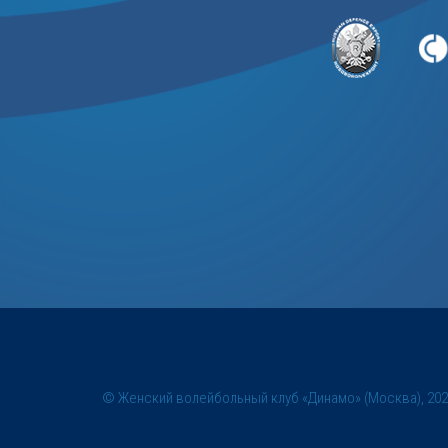
© Женский волейбольный клуб «Динамо» (Москва), 20