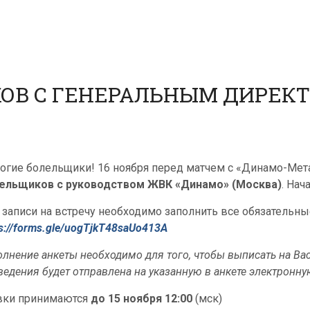
ОВ С ГЕНЕРАЛЬНЫМ ДИРЕК
огие болельщики! 16 ноября перед матчем с «Динамо-Мет
ельщиков с руководством ЖВК «Динамо» (Москва)
. Нач
 записи на встречу необходимо заполнить все обязательны
ps://forms.gle/uogTjkT48saUo413A
олнение анкеты необходимо для того, чтобы выписать на Ва
ведения будет отправлена на указанную в анкете электронну
вки принимаются
до 15 ноября 12:00
(мск)