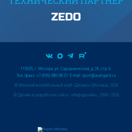
ТЕХНИЧЕСКИЙ ПАРТНЕР
115035, г. Москва, ул. Садовническая, д.24, стр.6.
Тел./факс: +7 (495) 980-98-57. E-mail:
sport@avangard.ru
© Женский волейбольный клуб «Динамо» (Москва), 2026
©
Дизайн и разработка сайта
- «Инфодизайн» , 2006—2026