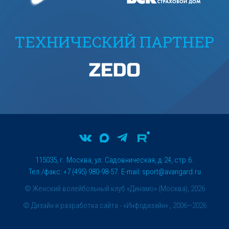
ТЕХНИЧЕСКИЙ ПАРТНЕР
115035, г. Москва, ул. Садовническая, д.24, стр.6.
Тел./факс: +7 (495) 980-98-57. E-mail:
sport@avangard.ru
© Женский волейбольный клуб «Динамо» (Москва), 2026
©
Дизайн и разработка сайта
- «Инфодизайн» , 2006—2026