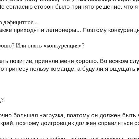
По согласию сторон было принято решение, что я
а дефицитное...
акже приходят и легионеры... Поэтому конкуренц
орошо? Или опять «конкуренция»?
ть позитив, приняли меня хорошо. Во всяком случ
то принесу пользу команде, а буду ли я ощущать 
д?
очно большая нагрузка, поэтому он должен быть
 край, поэтому доигровщик должен справляться 
т, что это очень удобно - «размялся» в приеме - нах