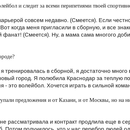
олейбол и следит за всеми перип
е
тиями твоей спортивн
карьерой совсем недавно. (Смеется). Если честн
 Вот когда меня пригласили в сборную, и все зна
 фанат! (Смеется). Ну, а мама сама многого доби
ороде?
 я тренировалась в сборной, я достаточно много
новый город. Я полюбила Краснодар за теплую пог
 - это волейбол. Хочется играть в сильной кома
ступали предложения и от Казани
,
и от Москвы
, но
на ни
 не рассматривала и контракт продлила еще в се
уб. Потом получилось, что у нас перебор людей о