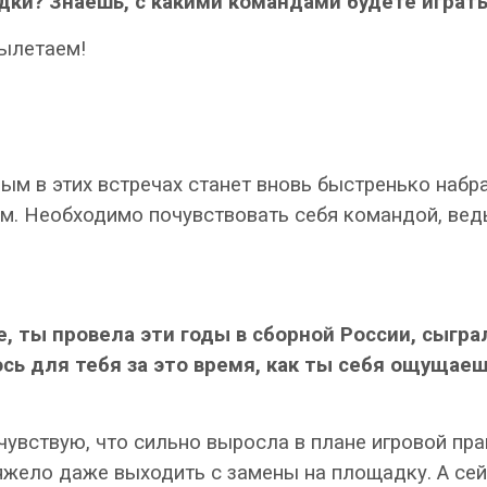
ки? Знаешь, с какими командами будете играть?
вылетаем!
ным в этих встречах станет вновь быстренько набра
 Необходимо почувствовать себя командой, ведь т
 ты провела эти годы в сборной России, сыгра
сь для тебя за это время, как ты себя ощущае
чувствую, что сильно выросла в плане игровой пра
яжело даже выходить с замены на площадку. А сей