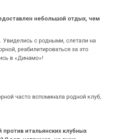
редоставлен небольшой отдых, чем
. Увиделись с родными, слетали на
борной, реабилитироваться за это
ись в «Динамо»!
орной часто вспоминала родной клуб,
й против итальянских клубных