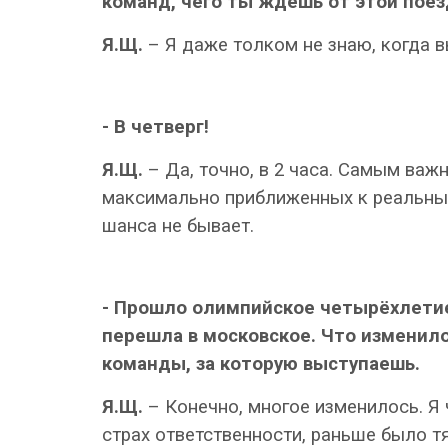
команд, чего ты ждешь от этой поезд
Я.Щ.
– Я даже толком не знаю, когда 
- В четверг!
Я.Щ.
– Да, точно, в 2 часа. Самым важ
максимально приближенных к реальным.
шанса не бывает.
- Прошло олимпийское четырёхлетие,
перешла в московское. Что изменило
команды, за которую выступаешь.
Я.Щ.
– Конечно, многое изменилось. Я 
страх ответственности, раньше было т