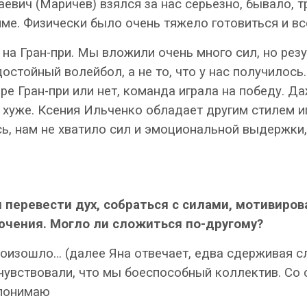
евич (Маричев) взялся за нас серьезно, бывало, т
ме. Физически было очень тяжело готовиться и вс
 Гран-при. Мы вложили очень много сил, но резул
остойный волейбол, а не то, что у нас получилос
ре Гран-при или нет, команда играла на победу. Д
 хуже. Ксения Ильченко обладает другим стилем и
ь, нам не хватило сил и эмоциональной выдержки,
я перевести дух, собраться с силами, мотивиро
ючения. Могло ли сложиться по-другому?
роизошло… (далее Яна отвечает, едва сдерживая с
 чувствовали, что мы боеспособный коллектив. Со
 понимаю