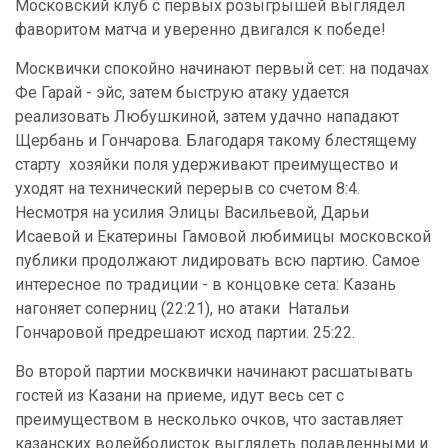
Московский клуб с первых розыгрышей выглядел
фаворитом матча и уверенно двигался к победе!
Москвички спокойно начинают первый сет: на подачах
Фе Гарай - эйс, затем быструю атаку удается
реализовать Любушкиной, затем удачно нападают
Щербань и Гончарова. Благодаря такому блестящему
старту хозяйки поля удерживают преимущество и
уходят на технический перерыв со счетом 8:4.
Несмотря на усилия Элицы Васильевой, Дарьи
Исаевой и Екатерины Гамовой любимицы московской
публики продолжают лидировать всю партию. Самое
интересное по традиции - в концовке сета: Казань
нагоняет соперниц (22:21), но атаки Натальи
Гончаровой предрешают исход партии. 25:22.
Во второй партии москвички начинают расшатывать
гостей из Казани на приеме, идут весь сет с
преимуществом в несколько очков, что заставляет
казанских волейболисток выглядеть подавленными и