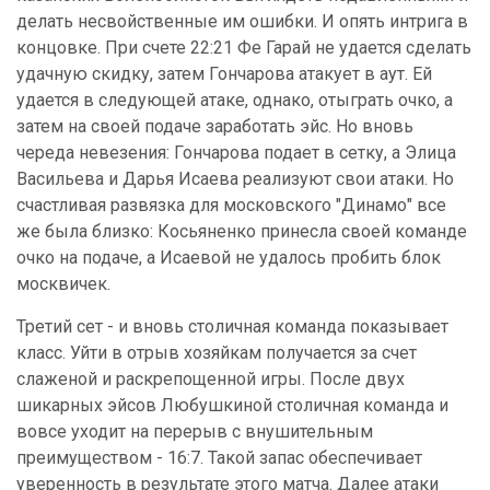
делать несвойственные им ошибки. И опять интрига в
концовке. При счете 22:21 Фе Гарай не удается сделать
удачную скидку, затем Гончарова атакует в аут. Ей
удается в следующей атаке, однако, отыграть очко, а
затем на своей подаче заработать эйс. Но вновь
череда невезения: Гончарова подает в сетку, а Элица
Васильева и Дарья Исаева реализуют свои атаки. Но
счастливая развязка для московского "Динамо" все
же была близко: Косьяненко принесла своей команде
очко на подаче, а Исаевой не удалось пробить блок
москвичек.
Третий сет - и вновь столичная команда показывает
класс. Уйти в отрыв хозяйкам получается за счет
слаженой и раскрепощенной игры. После двух
шикарных эйсов Любушкиной столичная команда и
вовсе уходит на перерыв с внушительным
преимуществом - 16:7. Такой запас обеспечивает
уверенность в результате этого матча. Далее атаки