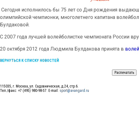
Сегодня исполнилось бы 75 лет со Дня рождения выдающ
олимпийской чемпионки, многолетнего капитана волейб
Булдаковой.
С 2007 года лучшей волейболистке чемпионата России вр
20 октября 2012 года Людмила Булдакова принята в
волей
ВЕРНУТЬСЯ К СПИСКУ НОВОСТЕЙ
115035, г. Москва, ул. Садовническая, д.24, стр.6.
Тел./факс: +7 (495) 980-98-57. E-mail:
sport@avangard.ru