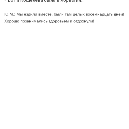
-
Вот и Кошелева была в Хорватии...
Ю.М.: Мы ездили вместе, были там целых восемнадцать дней!
Хорошо позанимались здоровьем и отдохнули!