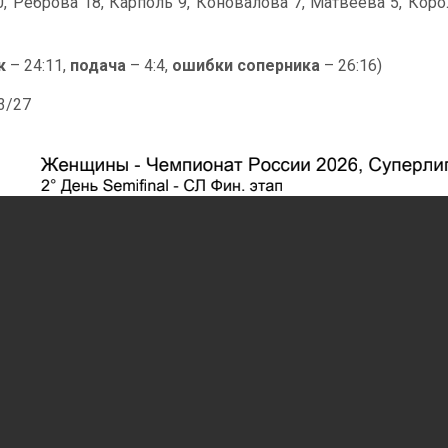
, Реброва 18, Карполь 9, Коновалова 7, Матвеева 5, Коро
к
– 24:11,
подача
– 4:4,
ошибки соперника
– 26:16)
43/27