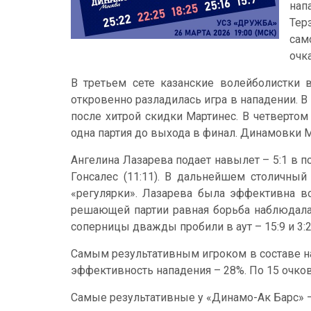
нап
Тер
сам
очка
В третьем сете казанские волейболистки 
откровенно разладилась игра в нападении. В
после хитрой скидки Мартинес. В четвертом
одна партия до выхода в финал. Динамовки 
Ангелина Лазарева подает навылет – 5:1 в п
Гонсалес (11:11). В дальнейшем столичны
«регулярки». Лазарева была эффективна во
решающей партии равная борьба наблюдалас
соперницы дважды пробили в аут – 15:9 и 3:
Самым результативным игроком в составе наш
эффективность нападения – 28%. По 15 очк
Самые результативные у «Динамо-Ак Барс» – 