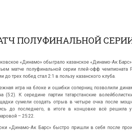
АТЧ ПОЛУФИНАЛЬНОЙ СЕРИИ
ковское «Динамо» обыграло казанское «Динамо-Ак Барс» со сч
тьем матче полуфинальной серии плей-офф чемпионата Р
и до трех побед стал 2:1 в пользу казанского клуба.
ежная игра на блоке и ошибки соперниц позволили дина
ча (5:2). К середине партии татарстанские волейболист
щадки сумели создать отрыв в четыре очка после мощно
ись до последнего, в итоге в концовке всё решила у
чаровой – 25:22.
оки «Динамо-Ак Барс» быстро пришли в себя после прои