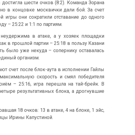
 достигла шести очков (8:2). Команда Зорана
 но в концовке москвички дали бой. За счет
 игры они сократили отставание до одного
у – 25:22 и 1:1 по партиям.
 неудержима в атаке, а у хозяек площадки
ак в прошлой партии – 25:18 в пользу Казани
ать было уже некуда – сопернику оставалась
единый организм.
ают счет после блок-аута в исполнении Гайлы
 максимальную скорость и смял победителя
иём – 25:16, игра перешла на тай-брейк. В
четыре результативных блока, а дрогнувшие
ая 18 очков: 13 в атаке, 4 на блоке, 1 эйс,
ицы Ирины Капустиной.