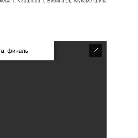
лева 1, Ковалева 1, Бибина (л), Мухаметшина