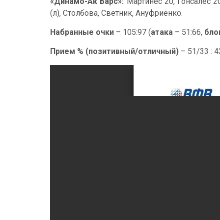
«Динамо-Ак Барс»:
Мартинес 20, Гонсалес 20
(л), Столбова, Светник, Ануфриенко.
Набранные очки
– 105:97 (
атака
– 51:66,
бло
Прием % (позитивный/отличный)
– 51/33 : 