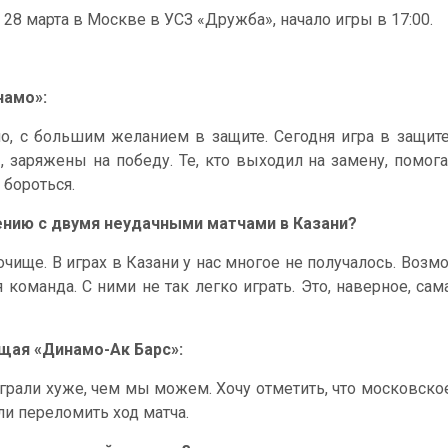
28 марта в Москве в УСЗ «Дружба», начало игры в 17:00.
намо»:
о, с большим желанием в защите. Сегодня игра в защит
заряжены на победу. Те, кто выходил на замену, помога
 бороться.
нению с двумя неудачными матчами в Казани?
ище. В играх в Казани у нас многое не получалось. Возмо
я команда. С ними не так легко играть. Это, наверное, са
щая «Динамо-Ак Барс»:
 играли хуже, чем мы можем. Хочу отметить, что московск
ли переломить ход матча.