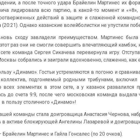
адении, а после точного удара Брайелин Мартинес их фора
зича лидировала всю партию, в какой-то момент и «+8»,
оотверженных действий в защите и слаженной командной
 (20:21). Однако казанские волейболистки не упустили побед
вновь сходу завладели преимуществом. Мартинес была
 этот раз они не смогли совершить впечатляющий камбэк, к
 сете команда Сергея Сикачева перевернула игру. Отступ
Москвы собрались и заиграли вдохновенно, слаженно, как 
ользу «Динамо». Гостьи устремляются в погоню и сравнив
й коллектив, подгоняемый родными трибунами, включил
 всех элементах в этом сете, а у казанок развалился пр
ь до счета 9:9, после чего московская команда выдала 
2 в пользу столичного «Динамо»!
ей команды стала доигровщица Анастасия Чернова, набравш
ов в активе блокирующей Ангелины Лазаревой и доигровщ
Брайелин Мартинес и Гайла Гонсалес (по 20 очков).