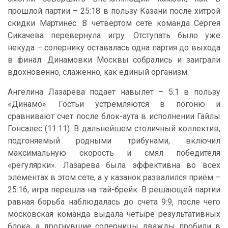
прошлой партии – 25:18 в пользу Казани после хитрой
скидки Мартинес. В четвертом сете команда Сергея
Сикачева перевернула игру. Отступать было уже
некуда – сопернику оставалась одна партия до выхода
в финал. Динамовки Москвы собрались и заиграли
вдохновенно, слаженно, как единый организм.
Ангелина Лазарева подает навылет – 5:1 в пользу
«Динамо». Гостьи устремляются в погоню и
сравнивают счет после блок-аута в исполнении Гайлы
Гонсалес (11:11). В дальнейшем столичный коллектив,
подгоняемый родными трибунами, включил
максимальную скорость и смял победителя
«регулярки». Лазарева была эффективна во всех
элементах в этом сете, а у казанок развалился приём –
25:16, игра перешла на тай-брейк. В решающей партии
равная борьба наблюдалась до счета 9:9, после чего
московская команда выдала четыре результативных
блока, а дрогнувшие соперницы дважды пробили в