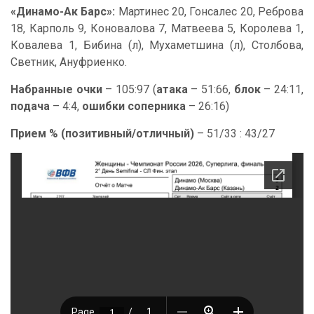
«Динамо-Ак Барс»:
Мартинес 20, Гонсалес 20, Реброва
18, Карполь 9, Коновалова 7, Матвеева 5, Королева 1,
Ковалева 1, Бибина (л), Мухаметшина (л), Столбова,
Светник, Ануфриенко.
Набранные очки
– 105:97 (
атака
– 51:66,
блок
– 24:11,
подача
– 4:4,
ошибки соперника
– 26:16)
Прием % (позитивный/отличный)
– 51/33 : 43/27