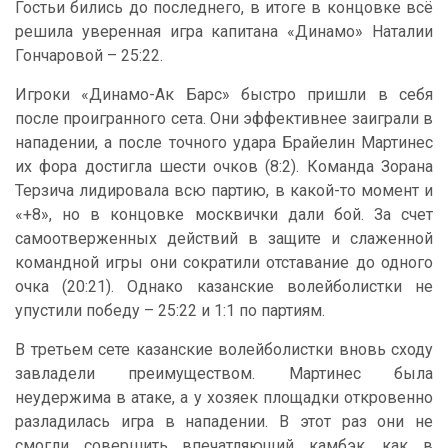
Гостьи бились до последнего, в итоге в концовке всё
решила уверенная игра капитана «Динамо» Наталии
Гончаровой – 25:22.
Игроки «Динамо-Ак Барс» быстро пришли в себя
после проигранного сета. Они эффективнее заиграли в
нападении, а после точного удара Брайелин Мартинес
их фора достигла шести очков (8:2). Команда Зорана
Терзича лидировала всю партию, в какой-то момент и
«+8», но в концовке москвички дали бой. За счет
самоотверженных действий в защите и слаженной
командной игры они сократили отставание до одного
очка (20:21). Однако казанские волейболистки не
упустили победу – 25:22 и 1:1 по партиям.
В третьем сете казанские волейболистки вновь сходу
завладели преимуществом. Мартинес была
неудержима в атаке, а у хозяек площадки откровенно
разладилась игра в нападении. В этот раз они не
смогли совершить впечатляющий камбэк, как в