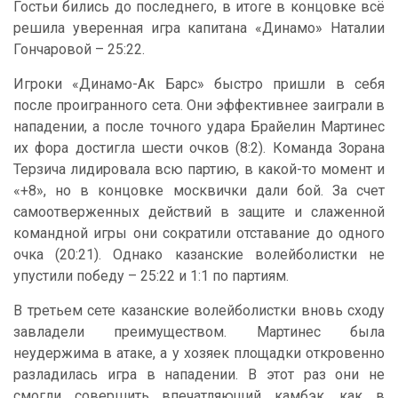
Гостьи бились до последнего, в итоге в концовке всё
решила уверенная игра капитана «Динамо» Наталии
Гончаровой – 25:22.
Игроки «Динамо-Ак Барс» быстро пришли в себя
после проигранного сета. Они эффективнее заиграли в
нападении, а после точного удара Брайелин Мартинес
их фора достигла шести очков (8:2). Команда Зорана
Терзича лидировала всю партию, в какой-то момент и
«+8», но в концовке москвички дали бой. За счет
самоотверженных действий в защите и слаженной
командной игры они сократили отставание до одного
очка (20:21). Однако казанские волейболистки не
упустили победу – 25:22 и 1:1 по партиям.
В третьем сете казанские волейболистки вновь сходу
завладели преимуществом. Мартинес была
неудержима в атаке, а у хозяек площадки откровенно
разладилась игра в нападении. В этот раз они не
смогли совершить впечатляющий камбэк, как в