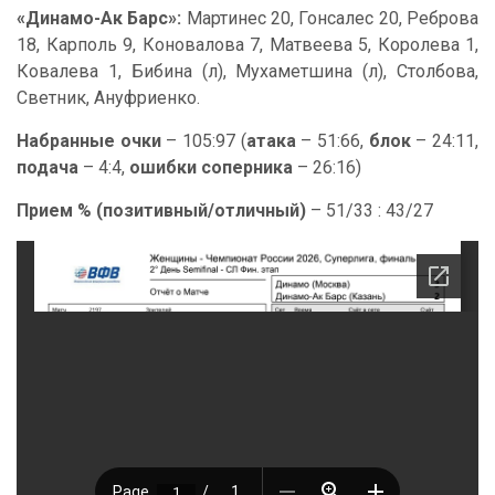
«Динамо-Ак Барс»:
Мартинес 20, Гонсалес 20, Реброва
18, Карполь 9, Коновалова 7, Матвеева 5, Королева 1,
Ковалева 1, Бибина (л), Мухаметшина (л), Столбова,
Светник, Ануфриенко.
Набранные очки
– 105:97 (
атака
– 51:66,
блок
– 24:11,
подача
– 4:4,
ошибки соперника
– 26:16)
Прием % (позитивный/отличный)
– 51/33 : 43/27