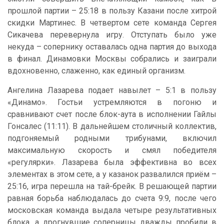
прошлой партии – 25:18 в пользу Казани после хитрой
скидки Мартинес. В четвертом сете команда Сергея
Сикачева перевернула игру. Отступать было уже
некуда – сопернику оставалась одна партия до выхода
в финал. Динамовки Москвы собрались и заиграли
вдохновенно, слаженно, как единый организм.
Ангелина Лазарева подает навылет – 5:1 в пользу
«Динамо». Гостьи устремляются в погоню и
сравнивают счет после блок-аута в исполнении Гайлы
Гонсалес (11:11). В дальнейшем столичный коллектив,
подгоняемый родными трибунами, включил
максимальную скорость и смял победителя
«регулярки». Лазарева была эффективна во всех
элементах в этом сете, а у казанок развалился приём –
25:16, игра перешла на тай-брейк. В решающей партии
равная борьба наблюдалась до счета 9:9, после чего
московская команда выдала четыре результативных
блока, а дрогнувшие соперницы дважды пробили в