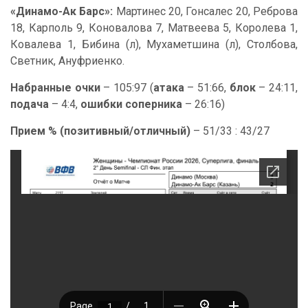
«Динамо-Ак Барс»:
Мартинес 20, Гонсалес 20, Реброва
18, Карполь 9, Коновалова 7, Матвеева 5, Королева 1,
Ковалева 1, Бибина (л), Мухаметшина (л), Столбова,
Светник, Ануфриенко.
Набранные очки
– 105:97 (
атака
– 51:66,
блок
– 24:11,
подача
– 4:4,
ошибки соперника
– 26:16)
Прием % (позитивный/отличный)
– 51/33 : 43/27