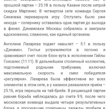
прошлой партии – 25:18 в пользу Казани после хитрой
скидки Мартинес. В четвертом сете команда Сергея
Сикачева перевернула игру. Отступать было уже
некуда – сопернику оставалась одна партия до выхода
в финал. Динамовки Москвы собрались и заиграли
вдохновенно, слаженно, как единый организм.
Ангелина Лазарева подает навылет – 5:1 в пользу
«Динамо». Гостьи устремляются в погоню и
сравнивают счет после блок-аута в исполнении Гайлы
Гонсалес (11:11). В дальнейшем столичный коллектив,
подгоняемый родными трибунами, включил
максимальную скорость и смял победителя
«регулярки». Лазарева была эффективна во всех
элементах в этом сете, а у казанок развалился приём –
25:16, игра перешла на тай-брейк. В решающей партии
равная борьба наблюдалась до счета 9:9, после чего
московская команда выдала четыре результативных
блока, а дрогнувшие соперницы дважды пробили в