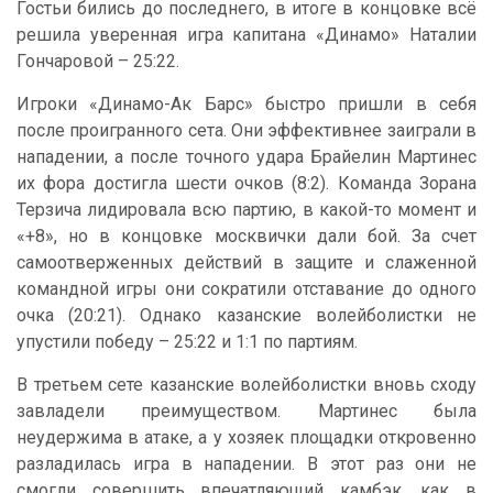
Гостьи бились до последнего, в итоге в концовке всё
решила уверенная игра капитана «Динамо» Наталии
Гончаровой – 25:22.
Игроки «Динамо-Ак Барс» быстро пришли в себя
после проигранного сета. Они эффективнее заиграли в
нападении, а после точного удара Брайелин Мартинес
их фора достигла шести очков (8:2). Команда Зорана
Терзича лидировала всю партию, в какой-то момент и
«+8», но в концовке москвички дали бой. За счет
самоотверженных действий в защите и слаженной
командной игры они сократили отставание до одного
очка (20:21). Однако казанские волейболистки не
упустили победу – 25:22 и 1:1 по партиям.
В третьем сете казанские волейболистки вновь сходу
завладели преимуществом. Мартинес была
неудержима в атаке, а у хозяек площадки откровенно
разладилась игра в нападении. В этот раз они не
смогли совершить впечатляющий камбэк, как в