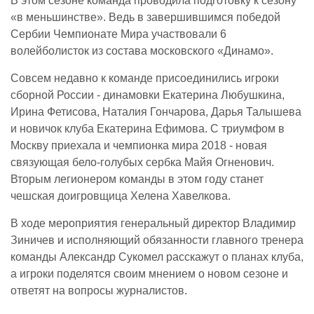
В этом сезоне команда проводила подготовку к сезону
«в меньшинстве». Ведь в завершившимся победой
Сербии Чемпионате Мира участвовали 6
волейболисток из состава московского «Динамо».
Совсем недавно к команде присоединились игроки
сборной России - динамовки Екатерина Любушкина,
Ирина Фетисова, Наталия Гончарова, Дарья Талышева
и новичок клуба Екатерина Ефимова. С триумфом в
Москву приехала и чемпионка мира 2018 - новая
связующая бело-голубых сербка Майя Огненович.
Вторым легионером команды в этом году станет
чешская доигровщица Хелена Хавелкова.
В ходе мероприятия генеральный директор Владимир
Зиничев и исполняющий обязанности главного тренера
команды Александр Сукомел расскажут о планах клуба,
а игроки поделятся своим мнением о новом сезоне и
ответят на вопросы журналистов.