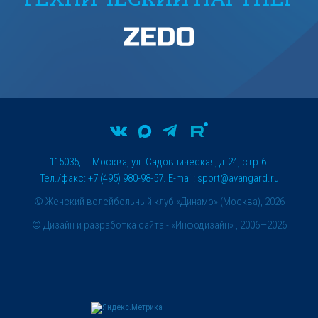
115035, г. Москва, ул. Садовническая, д.24, стр.6.
Тел./факс: +7 (495) 980-98-57. E-mail:
sport@avangard.ru
© Женский волейбольный клуб «Динамо» (Москва), 2026
©
Дизайн и разработка сайта
- «Инфодизайн» , 2006—2026