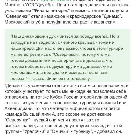
Москве в УСЗ "Дружба". По итогам предварительного этапа
участниками "Финала четырех" помимо столичного клуба и
"Северянки" стали казанское и краснодарское "Динамо".
Московский клуб в полуфинале сыграет с казанским.
"Наш динамовский дух - биться за победу всегда. Но и
выходить на пьедестал с черного крыльца - тоже не
наше кредо. Для нас очень важно, чтобы в этом турнире
мы не встретились с "Северянкой", потому что мы
готовы доказать или посоперничать и доказать, что
готовы побороться с двумя другими динамовскими
коллективами, а при удаче и выиграть, если нам
повезет", - сказал Зиничев по телефону.
"Динамо" с уважением относится ко всем соревнованиям, в
которых участвует, то есть мы никогда не позволяем себе
отправлять на тот же Кубок России второй или юношеский
состав - из уважения к соперникам, турниру и памяти Гиви
Ахвелидиани. То, что четвертым финалистом является
команда Высшей лиги А, это скорее не достижение
"Северянки" - пускай они меня простят за это
высказывание, а отношение двух других команд из этой
группы - "Уралочки" и "Омички" к турниру", - добавил он.