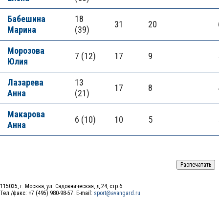
Бабешина
18
31
20
Марина
(39)
Морозова
7 (12)
17
9
Юлия
Лазарева
13
17
8
Анна
(21)
Макарова
6 (10)
10
5
Анна
115035, г. Москва, ул. Садовническая, д.24, стр.6.
Тел./факс: +7 (495) 980-98-57. E-mail:
sport@avangard.ru