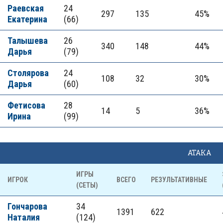
Раевская
24
297
135
45%
Екатерина
(66)
Талышева
26
340
148
44%
Дарья
(79)
Столярова
24
108
32
30%
Дарья
(60)
Фетисова
28
14
5
36%
Ирина
(99)
АТАКА
ИГРЫ
ИГРОК
ВСЕГО
РЕЗУЛЬТАТИВНЫЕ
(СЕТЫ)
Гончарова
34
1391
622
Наталия
(124)