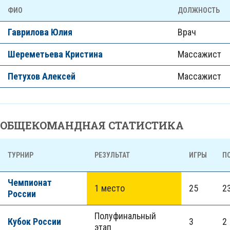
ФИО
ДОЛЖНОСТЬ
Гаврилова Юлия
Врач
Шереметьева Кристина
Массажист
Петухов Алексей
Массажист
ОБЩЕКОМАНДНАЯ СТАТИСТИКА
ТУРНИР
РЕЗУЛЬТАТ
ИГРЫ
П
Чемпионат
1 место
25
23
России
Полуфинальный
Кубок России
3
2
этап