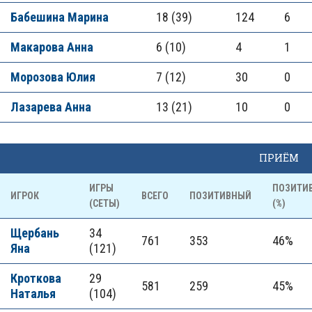
Бабешина Марина
18 (39)
124
6
Макарова Анна
6 (10)
4
1
Морозова Юлия
7 (12)
30
0
Лазарева Анна
13 (21)
10
0
ПРИЁМ
ИГРЫ
ПОЗИТИ
ИГРОК
ВСЕГО
ПОЗИТИВНЫЙ
(СЕТЫ)
(%)
Щербань
34
761
353
46%
Яна
(121)
Кроткова
29
581
259
45%
Наталья
(104)