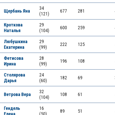
34
Щербань Яна
677
281
(121)
Кроткова
29
600
259
Наталья
(104)
Любушкина
29
222
125
Екатерина
(99)
Фетисова
28
196
108
Ирина
(99)
Столярова
24
182
69
Дарья
(60)
32
Ветрова Вера
108
61
(104)
Гендель
16
89
51
Елена
(50)