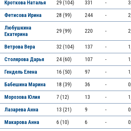
Кроткова Наталья
29 (104)
331
-
3
Фетисова Ирина
28 (99)
244
-
2
Любушкина
29 (99)
220
-
2
Екатерина
Ветрова Вера
32 (104)
137
-
1
Столярова Дарья
24 (60)
107
-
1
Гендель Елена
16 (50)
97
-
1
Бабешина Марина
18 (39)
36
-
0
Морозова Юлия
7 (12)
13
-
1
Лазарева Анна
13 (21)
9
-
0
Макарова Анна
6 (10)
6
-
0