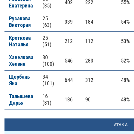
402
222
55%
Екатерина
(85)
Русакова
25
339
184
54%
Виктория
(63)
Кроткова
25
212
112
53%
Наталья
(51)
Хавелкова
30
546
283
52%
Хелена
(100)
Щербань
34
644
312
48%
Яна
(101)
Талышева
16
186
90
48%
Дарья
(81)
АТАКА