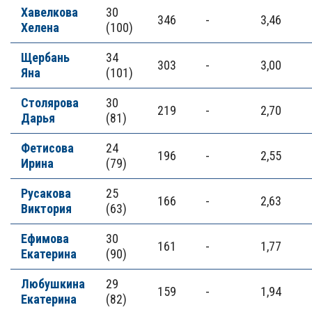
Хавелкова
30
346
-
3,46
Хелена
(100)
Щербань
34
303
-
3,00
Яна
(101)
Столярова
30
219
-
2,70
Дарья
(81)
Фетисова
24
196
-
2,55
Ирина
(79)
Русакова
25
166
-
2,63
Виктория
(63)
Ефимова
30
161
-
1,77
Екатерина
(90)
Любушкина
29
159
-
1,94
Екатерина
(82)