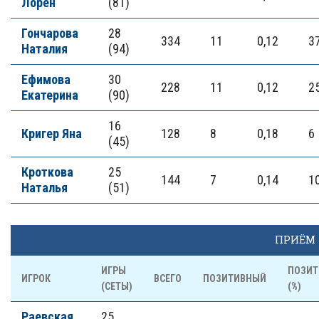
Лорен
(81)
Гончарова
28
334
11
0,12
3
Наталия
(94)
Ефимова
30
228
11
0,12
2
Екатерина
(90)
16
Кригер Яна
128
8
0,18
6
(45)
Кроткова
25
144
7
0,14
1
Наталья
(51)
ПРИЁМ
ИГРЫ
ПОЗИ
ИГРОК
ВСЕГО
ПОЗИТИВНЫЙ
(СЕТЫ)
(%)
Раевская
25