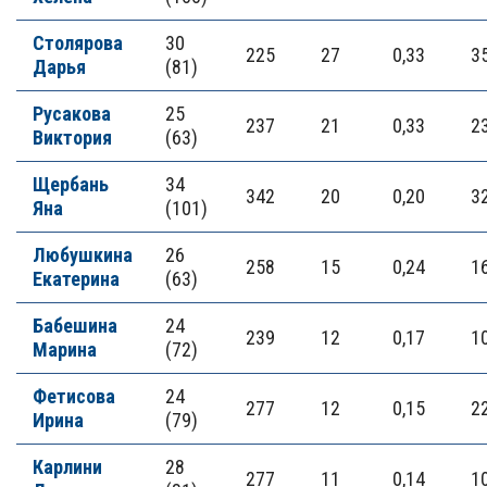
Столярова
30
225
27
0,33
3
Дарья
(81)
Русакова
25
237
21
0,33
2
Виктория
(63)
Щербань
34
342
20
0,20
3
Яна
(101)
Любушкина
26
258
15
0,24
1
Екатерина
(63)
Бабешина
24
239
12
0,17
1
Марина
(72)
Фетисова
24
277
12
0,15
2
Ирина
(79)
Карлини
28
277
11
0,14
1