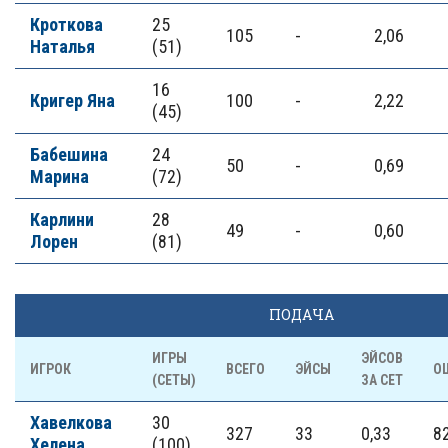
Кроткова
25
105
-
2,06
Наталья
(51)
16
Кригер Яна
100
-
2,22
(45)
Бабешина
24
50
-
0,69
Марина
(72)
Карлини
28
49
-
0,60
Лорен
(81)
ПОДАЧА
ИГРЫ
ЭЙСОВ
ИГРОК
ВСЕГО
ЭЙСЫ
О
(СЕТЫ)
ЗА СЕТ
Хавелкова
30
327
33
0,33
8
Хелена
(100)