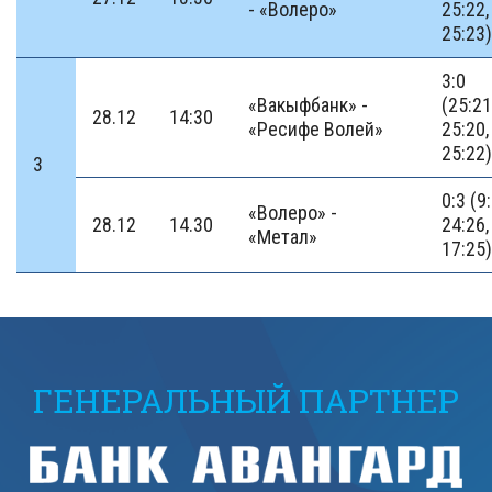
- «Волеро»
25:22,
25:23)
3:0
«Вакыфбанк» -
(25:21
28.12
14:30
«Ресифе Волей»
25:20,
25:22)
3
0:3 (9
«Волеро» -
28.12
14.30
24:26,
«Метал»
17:25)
ГЕНЕРАЛЬНЫЙ ПАРТНЕР