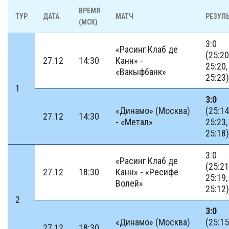
ВРЕМЯ
ТУР
ДАТА
МАТЧ
РЕЗУЛЬ
(МСК)
3:0
«Расинг Клаб де
(25:20
27.12
14:30
Канн» -
25:20,
«Вакыфбанк»
25:23)
1
3:0
«Динамо» (Москва)
(25:14
27.12
14:30
- «Метал»
25:23,
25:18)
3:0
«Расинг Клаб де
(25:21
27.12
18:30
Канн» - «Ресифе
25:19,
Волей»
25:12)
2
3:0
«Динамо» (Москва)
(25:15
27.12
18:30