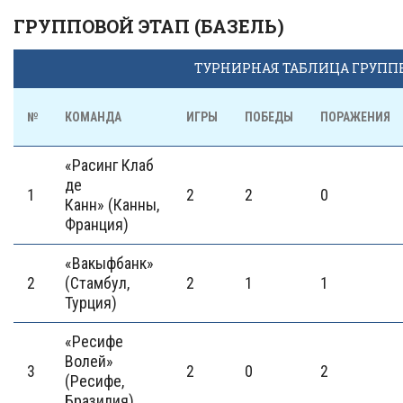
ГРУППОВОЙ ЭТАП (БАЗЕЛЬ)
ТУРНИРНАЯ ТАБЛИЦА ГРУПП
№
КОМАНДА
ИГРЫ
ПОБЕДЫ
ПОРАЖЕНИЯ
«Расинг Клаб
де
1
2
2
0
Канн» (Канны,
Франция)
«Вакыфбанк»
2
(Стамбул,
2
1
1
Турция)
«Ресифе
Волей»
3
2
0
2
(Ресифе,
Бразилия)