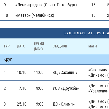
9
«Ленинградка» (Санкт-Петербург)
18
5
10
«Метар» (Челябинск)
18
2
КАЛЕНДАРЬ И РЕЗУЛЬТ
ВРЕМЯ
ТУР
ДАТА
СТАДИОН
МАТЧ
(МСК)
Круг 1
«Сахалин» 
1
10.10
11:00
ВЦ «Сахалин»
«Динамо» 
«Динамо» (
2
17.10
19:00
УСЗ «Дружба»
«Уралочка
«Динамо» (
3
25.10
19:00
ДС «Олимп»
«Динамо» 