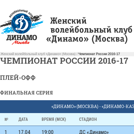
Женский волейбольный клуб «Динамо» (Москва) /
Чемпионат России 2016-17
ЧЕМПИОНАТ РОССИИ 2016-17
ПЛЕЙ-ОФФ
ФИНАЛЬНАЯ СЕРИЯ
«ДИНАМО» (МОСКВА) - «ДИНАМО-КАЗА
№
ДАТА
ВРЕМЯ (МСК)
СТАДИОН
1
17.04
19:00
ДС «Динамо»