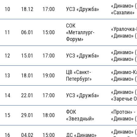
«Динамо» (
10
18.12
17:00
УСЗ «Дружба»
«Сахалин»
СОК
«Уралочка-
11
06.01
15:00
«Металлург-
«Динамо» 
Форум»
«Динамо» (
12
15.01
17:00
УСЗ «Дружба»
«Динамо» (
ЦВ «Санкт-
«Динамо-Ка
13
18.01
19:00
Петербург»
«Динамо» 
«Динамо» (
14
22.01
17:00
УСЗ «Дружба»
«Заречье 
ФОК
«Протон» -
15
29.01
18:00
«Звездный»
«Динамо» 
«Динамо» (
16
04.02
15:00
ДС «Динамо»