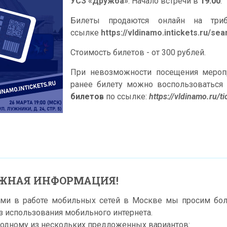
УСЗ «Дружба»
. Начало встречи в
19:00
.
Билеты продаются онлайн на тр
ссылке
https://vldinamo.intickets.ru/s
Стоимость билетов - от 300 рублей.
При невозможности посещения мероп
ранее билету можно воспользоваться
билетов
по ссылке:
https://vldinamo.ru/t
ЖНАЯ ИНФОРМАЦИЯ!
ями в работе мобильных сетей в Москве мы просим бо
з использования мобильного интернета.
 одному из нескольких предложенных вариантов: