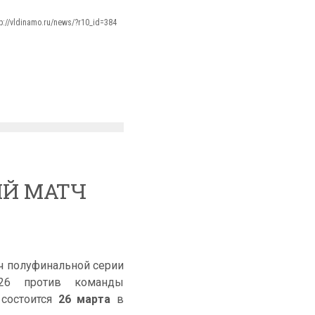
tp://vldinamo.ru/news/?r10_id=384
ИЙ МАТЧ
тч полуфинальной серии
/26 против команды
 состоится
26 марта
в