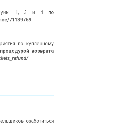
ибуны 1, 3 и 4 по
eance/71139769
риятия по купленному
процедурой возврата
ickets_refund/
лельщиков озаботиться