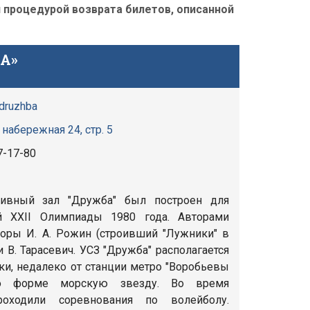
процедурой возврата билетов, описанной
А»
-druzhba
набережная 24, стр. 5
7-17-80
вный зал "Дружба" был построен для
й XXII Олимпиады 1980 года. Авторами
торы И. А. Рожин (строивший "Лужники" в
и В. Тарасевич. УСЗ "Дружба" располагается
и, недалеко от станции метро "Воробьевы
о форме морскую звезду. Во время
оходили соревнования по волейболу.