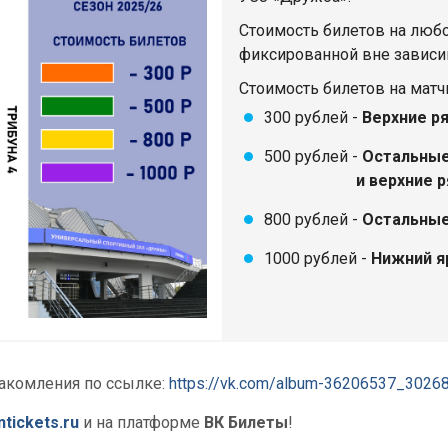
Стоимость билетов на любо
фиксированной вне зависи
Стоимость билетов на матчи
300 рублей -
Верхние ря
500 рублей -
Остальные 
и верхние ряды 
800 рублей -
Остальные
1000 рублей -
Нижний яр
накомления по ссылке:
https://vk.com/album-36206537_3026
ntickets.ru
и на платформе
ВК Билеты
!