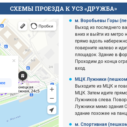
СХЕМЫ ПРОЕЗДА К УСЗ «ДРУЖБА»
м. Воробьевы Горы (пе
Выход из последнего ва
вниз и выйти из метро 
прямо вдоль набережной
поверните налево и ид
площадок. Здание в фор
Проходим до конца огра
вход.
МЦК Лужники (пешком 
Выходите из МЦК и пово
МЦК. Затем идите прямо
Лужников слева. Повора
Лужники мимо здания О
здание похожее на панц
м. Спортивная (пешком