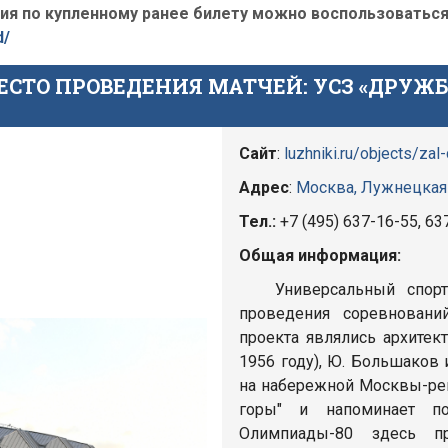
я по купленному ранее билету можно воспользоваться 
d/
ЕСТО ПРОВЕДЕНИЯ МАТЧЕЙ: УСЗ «ДРУЖБ
Сайт
:
luzhniki.ru/objects/zal
Адрес
:
Москва, Лужнецкая 
Тел.:
+7 (495) 637-16-55, 63
Общая информация:
Универсальный спорти
проведения соревновани
проекта являлись архитек
1956 году), Ю. Большаков 
на набережной Москвы-рек
горы" и напоминает п
Олимпиады-80 здесь пр