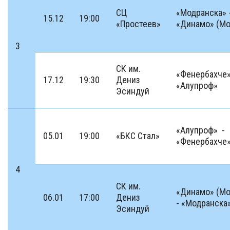
СЦ
«Модранска» 
15.12
19:00
«Простеев»
«Динамо» (Мо
3
СК им.
«Фенербахче»
17.12
19:30
Дениз
«Алупроф»
Эсиндуй
«Алупроф» -
05.01
19:00
«БКС Стал»
«Фенербахче
4
СК им.
«Динамо» (Мо
06.01
17:00
Дениз
- «Модранска
Эсиндуй