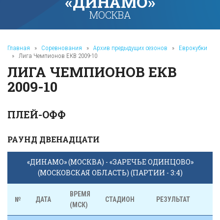
«ДИНАМО»
МОСКВА
Главная
»
Соревнования
»
Архив предыдущих сезонов
»
Еврокубки
»
Лига Чемпионов ЕКВ 2009-10
ЛИГА ЧЕМПИОНОВ ЕКВ
2009-10
ПЛЕЙ-ОФФ
РАУНД ДВЕНАДЦАТИ
«ДИНАМО» (МОСКВА) - «ЗАРЕЧЬЕ ОДИНЦОВО»
(МОСКОВСКАЯ ОБЛАСТЬ) (ПАРТИИ - 3:4)
ВРЕМЯ
№
ДАТА
СТАДИОН
РЕЗУЛЬТАТ
(МСК)