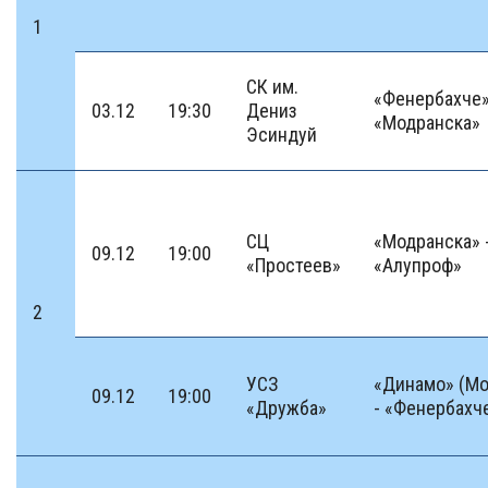
1
СК им.
«Фенербахче»
03.12
19:30
Дениз
«Модранска»
Эсиндуй
СЦ
«Модранска» 
09.12
19:00
«Простеев»
«Алупроф»
2
УСЗ
«Динамо» (Мо
09.12
19:00
«Дружба»
- «Фенербахч