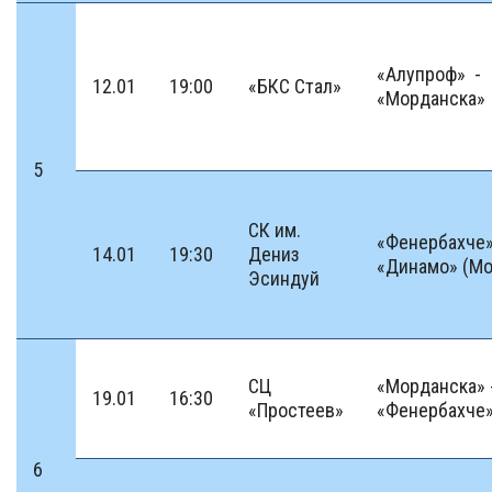
«Алупроф» -
12.01
19:00
«БКС Стал»
«Морданска»
5
СК им.
«Фенербахче»
14.01
19:30
Дениз
«Динамо» (Мо
Эсиндуй
СЦ
«Морданска» 
19.01
16:30
«Простеев»
«Фенербахче
6