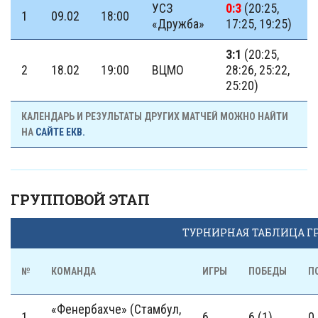
УСЗ
0:3
(20:25,
1
09.02
18:00
«Дружба»
17:25, 19:25)
3:1
(20:25,
2
18.02
19:00
ВЦМО
28:26, 25:22,
25:20)
КАЛЕНДАРЬ И РЕЗУЛЬТАТЫ ДРУГИХ МАТЧЕЙ МОЖНО НАЙТИ
НА
САЙТЕ ЕКВ.
ГРУППОВОЙ ЭТАП
ТУРНИРНАЯ ТАБЛИЦА Г
№
КОМАНДА
ИГРЫ
ПОБЕДЫ
П
«Фенербахче» (Стамбул,
1
6
6 (1)
0