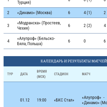
Турция)
2
«Динамо» (Москва)
6
4 (1)
2 
«Модранска» (Простеев,
3
6
2 (2)
4
Чехия)
«Алупроф» (Бельско-
4
6
0
6 
Бяла, Польша)
КАЛЕНДАРЬ И РЕЗУЛЬТАТЫ МАТЧЕЙ
ВРЕМЯ
ТУР
ДАТА
СТАДИОН
МАТЧ
(МСК)
«Алупроф» -
01.12
19:00
«БКС Стал»
«Динамо» (Мо