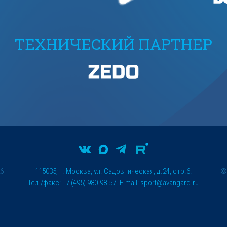
ТЕХНИЧЕСКИЙ ПАРТНЕР
26
115035, г. Москва, ул. Садовническая, д.24, стр.6.
Тел./факс: +7 (495) 980-98-57. E-mail:
sport@avangard.ru