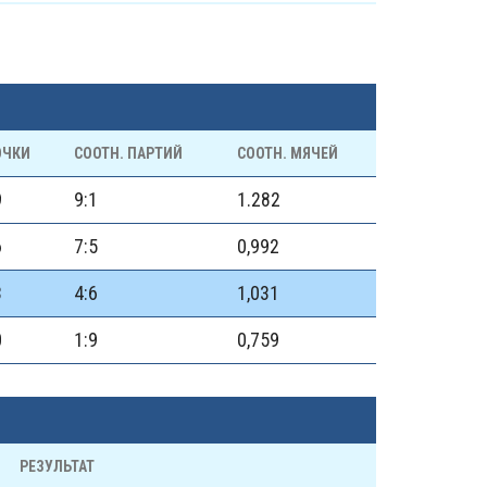
ОЧКИ
СООТН. ПАРТИЙ
СООТН. МЯЧЕЙ
9
9:1
1.282
6
7:5
0,992
3
4:6
1,031
0
1:9
0,759
РЕЗУЛЬТАТ