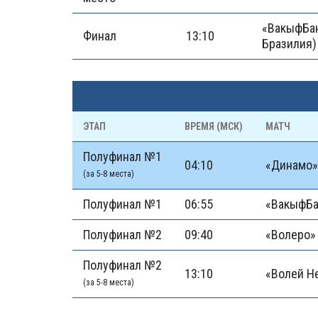
«ВакыфБан
Финал
13:10
Бразилия)
ЭТАП
ВРЕМЯ (МСК)
МАТЧ
Полуфинал №1
04:10
«Динамо» 
(за 5-8 места)
Полуфинал №1
06:55
«ВакыфБан
Полуфинал №2
09:40
«Волеро»
Полуфинал №2
13:10
«Волей Не
(за 5-8 места)