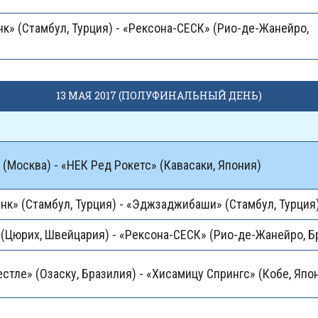
к» (Стамбул, Турция) - «Рексона-СЕСК» (Рио-де-Жанейро,
13 МАЯ 2017 (ПОЛУФИНАЛЬНЫЙ ДЕНЬ)
(Москва) - «НЕК Ред Рокетс» (Кавасаки, Япония)
к» (Стамбул, Турция) - «Эджзаджибаши» (Стамбул, Турция
 (Цюрих, Швейцария) - «Рексона-СЕСК» (Рио-де-Жанейро, Б
стле» (Озаску, Бразилия) - «Хисамицу Спрингс» (Кобе, Япо