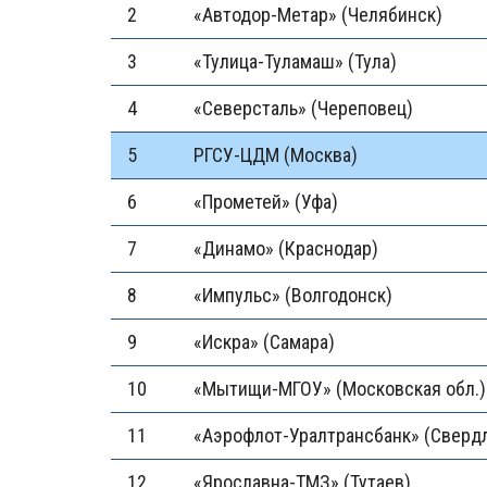
2
«Автодор-Метар» (Челябинск)
3
«Тулица-Туламаш» (Тула)
4
«Северсталь» (Череповец)
5
РГСУ-ЦДМ (Москва)
6
«Прометей» (Уфа)
7
«Динамо» (Краснодар)
8
«Импульс» (Волгодонск)
9
«Искра» (Самара)
10
«Мытищи-МГОУ» (Московская обл.)
11
«Аэрофлот-Уралтранcбанк» (Сверд
12
«Ярославна-ТМЗ» (Тутаев)