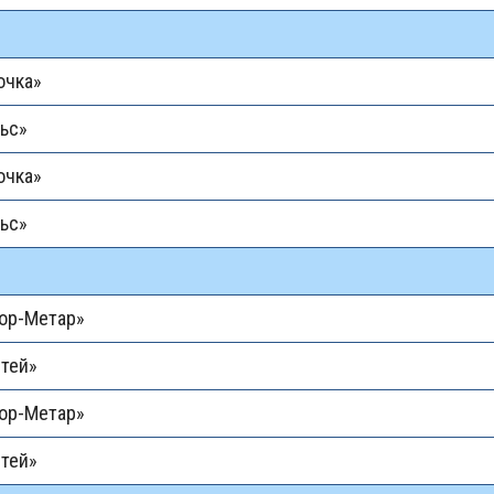
очка»
ьс»
очка»
ьс»
ор-Метар»
тей»
ор-Метар»
тей»