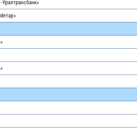
-Уралтрансбанк»
-Метар»
й»
й»