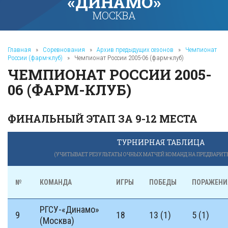
«ДИНАМО»
МОСКВА
Главная
»
Соревнования
»
Архив предыдущих сезонов
»
Чемпионат
России (фарм-клуб)
»
Чемпионат России 2005-06 (фарм-клуб)
ЧЕМПИОНАТ РОССИИ 2005-
06 (ФАРМ-КЛУБ)
ФИНАЛЬНЫЙ ЭТАП ЗА 9-12 МЕСТА
ТУРНИРНАЯ ТАБЛИЦА
(УЧИТЫВАЕТ РЕЗУЛЬТАТЫ ОЧНЫХ МАТЧЕЙ КОМАНД НА ПРЕДВАРИТ
№
КОМАНДА
ИГРЫ
ПОБЕДЫ
ПОРАЖЕНИ
РГСУ-«Динамо»
9
18
13 (1)
5 (1)
(Москва)