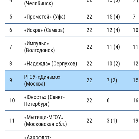
(Челябинск)
5
«Прометей» (Уфа)
22
15 (4)
7
6
«Искра» (Самара)
22
12 (4)
10
«Импульс»
7
22
11 (4)
11
(Волгодонск)
8
«Надежда» (Серпухов)
22
10 (2)
12
РГСУ-«Динамо»
9
22
7 (2)
15
(Москва)
«Юность» (Санкт-
10
22
6
16
Петербург)
«Мытищи-МГОУ»
11
22
3 (1)
19
(Московская обл.)
«Аэрофлот-