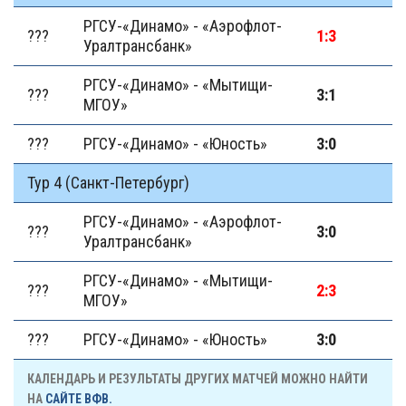
РГСУ-«Динамо» - «Аэрофлот-
???
1:3
Уралтранcбанк»
РГСУ-«Динамо» - «Мытищи-
???
3:1
МГОУ»
???
РГСУ-«Динамо» - «Юность»
3:0
Тур 4 (Санкт-Петербург)
РГСУ-«Динамо» - «Аэрофлот-
???
3:0
Уралтранcбанк»
РГСУ-«Динамо» - «Мытищи-
???
2:3
МГОУ»
???
РГСУ-«Динамо» - «Юность»
3:0
КАЛЕНДАРЬ И РЕЗУЛЬТАТЫ ДРУГИХ МАТЧЕЙ МОЖНО НАЙТИ
НА
САЙТЕ ВФВ.