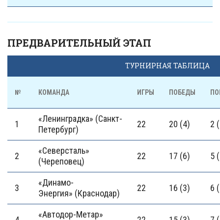
ПРЕДВАРИТЕЛЬНЫЙ ЭТАП
ТУРНИРНАЯ ТАБЛИЦА
№
КОМАНДА
ИГРЫ
ПОБЕДЫ
ПО
«Ленинградка» (Санкт-
1
22
20 (4)
2 
Петербург)
«Северсталь»
2
22
17 (6)
5 
(Череповец)
«Динамо-
3
22
16 (3)
6 
Энергия» (Краснодар)
«Автодор-Метар»
4
22
15 (3)
7 