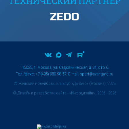
ТЕХНИЧЕСКИЙ ПАРТНЕР
115035, г. Москва, ул. Садовническая, д.24, стр.6.
Тел./факс: +7 (495) 980-98-57. E-mail:
sport@avangard.ru
© Женский волейбольный клуб «Динамо» (Москва), 2026
©
Дизайн и разработка сайта
- «Инфодизайн» , 2006—2026