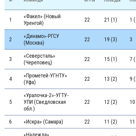
№
КОМАНДА
ИГРЫ
ПОБЕДЫ
ПО
«Факел» (Новый
1
22
21 (1)
1 (
Уренгой)
«Динамо»-РГСУ
2
22
19 (3)
3
(Москва)
«Северсталь»
3
22
15 (1)
7 (
(Череповец)
«Прометей-УГНТУ»
4
22
13 (2)
9 (
(Уфа)
«Уралочка-2»-УГТУ-
5
УПИ (Сведловская
22
12 (2)
10
обл.)
6
«Искра» (Самара)
22
11 (2)
11
«Надежда»