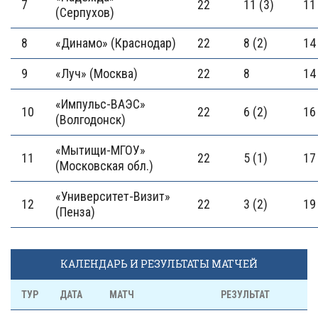
7
22
11 (3)
11
(Серпухов)
8
«Динамо» (Краснодар)
22
8 (2)
14
9
«Луч» (Москва)
22
8
14
«Импульс-ВАЭС»
10
22
6 (2)
16
(Волгодонск)
«Мытищи-МГОУ»
11
22
5 (1)
17
(Московская обл.)
«Университет-Визит»
12
22
3 (2)
19
(Пенза)
КАЛЕНДАРЬ И РЕЗУЛЬТАТЫ МАТЧЕЙ
ТУР
ДАТА
МАТЧ
РЕЗУЛЬТАТ