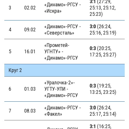
3:1
(27:29,
«Динамо»-РГСУ -
3
02.02
25:13, 25:12,
«Искра»
25:23)
«Динамо»-РГСУ -
3:0
(26:24,
4
09.02
«Северсталь»
25:16, 25:19)
«Прометей-
0:3
(20:25,
5
16.01
УГНТУ» -
17:25, 25:27)
«Динамо»-РГСУ
Круг 2
«Уралочка-2»-
0:3
(19:25,
6
01.03
УГТУ-УПИ -
13:25, 23:25)
«Динамо»-РГСУ
«Динамо»-РГСУ -
3:0
(26:24,
7
08.03
«Факел»
25:17, 25:14)
3:1
(16:25,