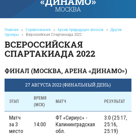
«ДИНАМО»
МОСКВА
Главная
»
Соревнования
»
Архив предыдущих сезонов
»
Другие
турниры
»
Всероссийская Спартакиада 2022
ВСЕРОССИЙСКАЯ
СПАРТАКИАДА 2022
ФИНАЛ (МОСКВА, АРЕНА «ДИНАМО»)
27 АВГУСТА 2022 (ФИНАЛЬНЫЙ ДЕНЬ)
ВРЕМЯ
ЭТАП
МАТЧ
РЕЗУЛЬТАТ
(МСК)
Матч
ФТ «Сириус» -
3:0 (25:17,
за 3
14:00
Калининградская
25:16,
место
обл.
25:19)