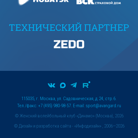
ТЕХНИЧЕСКИЙ ПАРТНЕР
115035, г. Москва, ул. Садовническая, д.24, стр.6.
Тел./факс: +7 (495) 980-98-57. E-mail:
sport@avangard.ru
© Женский волейбольный клуб «Динамо» (Москва), 2026
©
Дизайн и разработка сайта
- «Инфодизайн» , 2006—2026