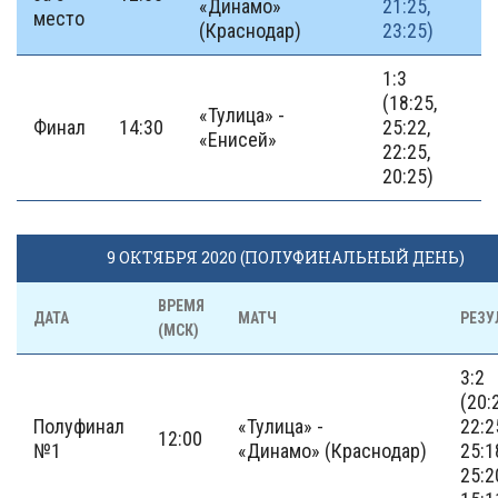
«Динамо»
21:25,
место
(Краснодар)
23:25)
1:3
(18:25,
«Тулица» -
Финал
14:30
25:22,
«Енисей»
22:25,
20:25)
9 ОКТЯБРЯ 2020 (ПОЛУФИНАЛЬНЫЙ ДЕНЬ)
ВРЕМЯ
ДАТА
МАТЧ
РЕЗУ
(МСК)
3:2
(20:
Полуфинал
«Тулица» -
22:2
12:00
№1
«Динамо» (Краснодар)
25:1
25:2