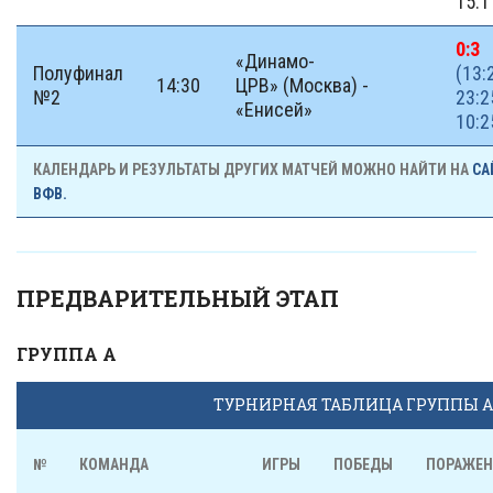
15:1
0:3
«Динамо-
Полуфинал
(13:
14:30
ЦРВ» (Москва) -
№2
23:2
«Енисей»
10:2
КАЛЕНДАРЬ И РЕЗУЛЬТАТЫ ДРУГИХ МАТЧЕЙ МОЖНО НАЙТИ НА
СА
ВФВ.
ПРЕДВАРИТЕЛЬНЫЙ ЭТАП
ГРУППА А
ТУРНИРНАЯ ТАБЛИЦА ГРУППЫ А
№
КОМАНДА
ИГРЫ
ПОБЕДЫ
ПОРАЖЕН