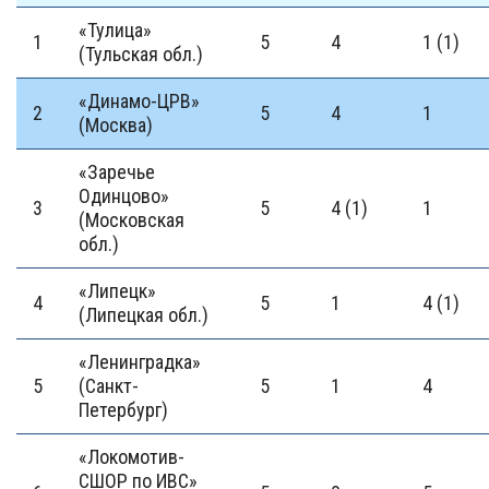
«Тулица»
1
5
4
1 (1)
(Тульская обл.)
«Динамо-ЦРВ»
2
5
4
1
(Москва)
«Заречье
Одинцово»
3
5
4 (1)
1
(Московская
обл.)
«Липецк»
4
5
1
4 (1)
(Липецкая обл.)
«Ленинградка»
5
(Санкт-
5
1
4
Петербург)
«Локомотив-
СШОР по ИВС»