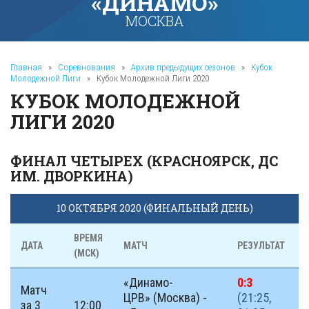
«ДИНАМО»
МОСКВА
Главная
»
Соревнования
»
Архив предыдущих сезонов
»
Кубок
Молодежной Лиги
»
Кубок Молодежной Лиги 2020
КУБОК МОЛОДЕЖНОЙ
ЛИГИ 2020
ФИНАЛ ЧЕТЫРЕХ (КРАСНОЯРСК, ДС
ИМ. ДВОРКИНА)
10 ОКТЯБРЯ 2020 (ФИНАЛЬНЫЙ ДЕНЬ)
ВРЕМЯ
ДАТА
МАТЧ
РЕЗУЛЬТАТ
(МСК)
«Динамо-
0:3
Матч
ЦРВ» (Москва) -
(21:25,
за 3
12:00