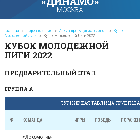
«ДИНАМО»
МОСКВА
Главная
»
Соревнования
»
Архив предыдущих сезонов
»
Кубок
Молодежной Лиги
»
Кубок Молодежной Лиги 2022
КУБОК МОЛОДЕЖНОЙ
ЛИГИ 2022
ПРЕДВАРИТЕЛЬНЫЙ ЭТАП
ГРУППА А
ТУРНИРНАЯ ТАБЛИЦА ГРУППЫ А
№
КОМАНДА
ИГРЫ
ПОБЕДЫ
ПОРАЖЕН
«Локомотив-