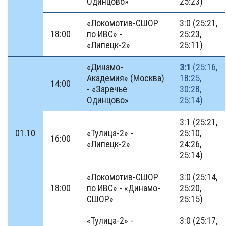
Одинцово»
25:23)
«Локомотив-СШОР
3:0 (25:21,
18:00
по ИВС» -
25:23,
«Липецк-2»
25:11)
«Динамо-
3:1
(25:16,
Академия» (Москва)
18:25,
14:00
- «Заречье
30:28,
Одинцово»
25:14)
3:1 (25:21,
01.10
«Тулица-2» -
25:10,
16:00
«Липецк-2»
24:26,
25:14)
«Локомотив-СШОР
3:0 (25:14,
18:00
по ИВС» - «Динамо-
25:20,
СШОР»
25:15)
«Тулица-2» -
3:0 (25:17,